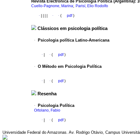
Revista Electrónica de Psicología Política (Argentina)
:
1
;
Cuello-Pagnone, Marina
Parisí, Elio Rodolfo
·
|
|
|
|
·
·
(
pdf
)
Clássicos em psicologia política
·
Psicologia política Latino-Americana
·
|
·
(
pdf
)
·
O Método em Psicologia Política
·
|
·
(
pdf
)
Resenha
·
Psicologia Política
Ortolano, Fabio
·
|
·
(
pdf
)
Universidade Federal do Amazonas. Av. Rodrigo Otávio, Campus Universitá