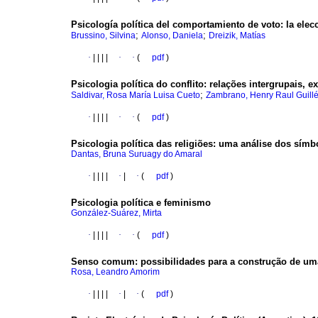
Psicología política del comportamiento de voto
:
la elec
;
;
Brussino, Silvina
Alonso, Daniela
Dreizik, Matías
·
|
|
|
|
·
·
(
pdf
)
Psicologia política do conflito
:
relações intergrupais, e
;
Saldivar, Rosa María Luisa Cueto
Zambrano, Henry Raul Guill
·
|
|
|
|
·
·
(
pdf
)
Psicologia política das religiões
:
uma análise dos símbo
Dantas, Bruna Suruagy do Amaral
·
|
|
|
|
·
|
·
(
pdf
)
Psicologia política e feminismo
González-Suárez, Mirta
·
|
|
|
|
·
·
(
pdf
)
Senso comum
:
possibilidades para a construção de uma
Rosa, Leandro Amorim
·
|
|
|
|
·
|
·
(
pdf
)