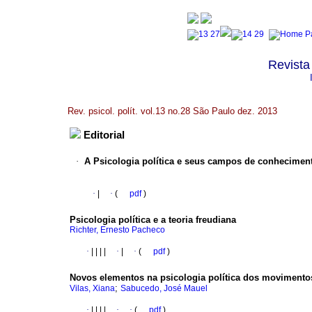
Revista 
Rev. psicol. polít. vol.13 no.28 São Paulo dez. 2013
Editorial
·
A Psicologia política e seus campos de conheciment
·
|
·
(
pdf
)
Psicologia política e a teoria freudiana
Richter, Ernesto Pacheco
·
|
|
|
|
·
|
·
(
pdf
)
Novos elementos na psicologia política dos movimento
;
Vilas, Xiana
Sabucedo, José Mauel
·
|
|
|
|
·
·
(
pdf
)