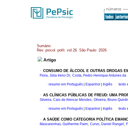
Sumário
Rev. psicol. polít. vol.26 São Paulo 2026
Artigo
·
CONSUMO DE ÁLCOOL E OUTRAS DROGAS EM
;
Flora, Júlia Ireno Di
Costa, Pedro Henrique Antunes da
·
resumo em Português
|
Espanhol
|
Inglês
·
texto
·
AS CLÍNICAS PÚBLICAS DE FREUD: UMA PRO
;
Silveira, Caio de Alencar Mendes
Oliveira, Bruno Quinti
·
resumo em Português
|
Espanhol
|
Inglês
·
texto
·
A SAÚDE COMO CATEGORIA POLÍTICA EMANC
;
;
Mascarenhas, Guilherme Paim
Curvo, Daniel Rangel
F