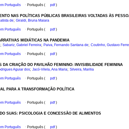
 em Português
·
Português (
pdf
)
NTO NAS POLÍTICAS PÚBLICAS BRASILEIRAS VOLTADAS ÀS PESSO
;
atista de
Giraldi, Bruna Maiara
 em Português
·
Português (
pdf
)
ARRATIVAS MIDIÁTICAS NA PANDEMIA
;
;
;
a
Sabariz, Gabriel Ferreira
Paiva, Fernando Santana de
Coutinho, Gustavo Ferre
 em Português
·
Português (
pdf
)
DA CRIAÇÃO DO PAVILHÃO FEMININO: INVISIBILIDADE FEMININA
;
;
drigues Aguiar dos
Jacó-Vilela, Ana Maria
Silveira, Marilia
 em Português
·
Português (
pdf
)
UAL PARA A TRANSFORMAÇÃO POLÍTICA
 em Português
·
Português (
pdf
)
 DO SUAS: PSICOLOGIA E CONCESSÃO DE ALIMENTOS
 em Português
·
Português (
pdf
)