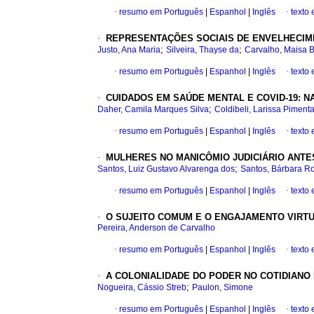
·
resumo em Português
|
Espanhol
|
Inglês
·
texto
·
REPRESENTAÇÕES SOCIAIS DE ENVELHECIME
;
;
Justo, Ana Maria
Silveira, Thayse da
Carvalho, Maisa B
·
resumo em Português
|
Espanhol
|
Inglês
·
texto
·
CUIDADOS EM SAÚDE MENTAL E COVID-19: N
;
Daher, Camila Marques Silva
Coldibeli, Larissa Piment
·
resumo em Português
|
Espanhol
|
Inglês
·
texto
·
MULHERES NO MANICÔMIO JUDICIÁRIO ANTES 
;
Santos, Luiz Gustavo Alvarenga dos
Santos, Bárbara Ro
·
resumo em Português
|
Espanhol
|
Inglês
·
texto
·
O SUJEITO COMUM E O ENGAJAMENTO VIRT
Pereira, Anderson de Carvalho
·
resumo em Português
|
Espanhol
|
Inglês
·
texto
·
A COLONIALIDADE DO PODER NO COTIDIANO
;
Nogueira, Cássio Streb
Paulon, Simone
·
resumo em Português
|
Espanhol
|
Inglês
·
texto