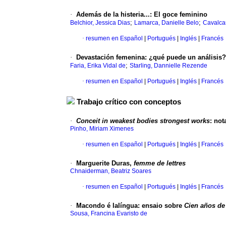
·
Además de la histeria...
:
El goce feminino
;
;
Belchior, Jessica Dias
Lamarca, Danielle Belo
Cavalca
·
resumen en Español
|
Portugués
|
Inglés
|
Francés
·
Devastación femenina
:
¿qué puede un análisis?
;
Faria, Erika Vidal de
Starling, Dannielle Rezende
·
resumen en Español
|
Portugués
|
Inglés
|
Francés
Trabajo crítico con conceptos
·
Conceit in weakest bodies strongest works
:
not
Pinho, Miriam Ximenes
·
resumen en Español
|
Portugués
|
Inglés
|
Francés
·
Marguerite Duras,
femme de lettres
Chnaiderman, Beatriz Soares
·
resumen en Español
|
Portugués
|
Inglés
|
Francés
·
Macondo é lalíngua
:
ensaio sobre
Cien años de
Sousa, Francina Evaristo de