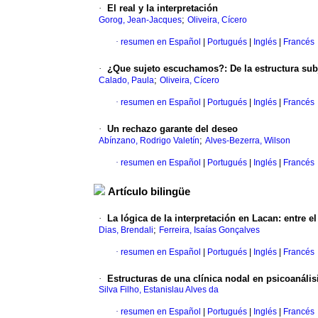
·
El real y la interpretación
;
Gorog, Jean-Jacques
Oliveira, Cícero
·
resumen en Español
|
Portugués
|
Inglés
|
Francés
·
¿Que sujeto escuchamos?
:
De la estructura subj
;
Calado, Paula
Oliveira, Cícero
·
resumen en Español
|
Portugués
|
Inglés
|
Francés
·
Un rechazo garante del deseo
;
Abínzano, Rodrigo Valetín
Alves-Bezerra, Wilson
·
resumen en Español
|
Portugués
|
Inglés
|
Francés
Artículo bilingüe
·
La lógica de la interpretación en Lacan
:
entre e
;
Dias, Brendali
Ferreira, Isaías Gonçalves
·
resumen en Español
|
Portugués
|
Inglés
|
Francés
·
Estructuras de una clínica nodal en psicoanális
Silva Filho, Estanislau Alves da
·
resumen en Español
|
Portugués
|
Inglés
|
Francés