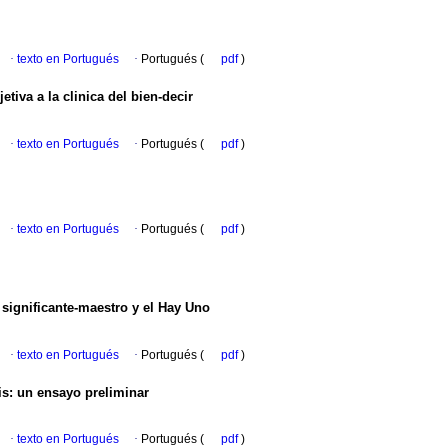
·
texto en Portugués
·
Portugués (
pdf
)
etiva a la clinica del bien-decir
·
texto en Portugués
·
Portugués (
pdf
)
·
texto en Portugués
·
Portugués (
pdf
)
l significante-maestro y el Hay Uno
·
texto en Portugués
·
Portugués (
pdf
)
is
:
un ensayo preliminar
·
texto en Portugués
·
Portugués (
pdf
)