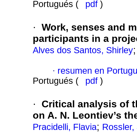
Portugués (
pdf
)
·
Work, senses and me
participants in a proj
Alves dos Santos, Shirley
·
resumen en Portug
Portugués (
pdf
)
·
Critical analysis o
on A. N. Leontiev’s the
;
Pracidelli, Flavia
Rossler,