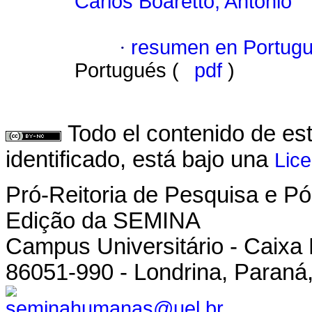
Carlos Boaretto, Antonio
·
resumen en Portug
Portugués (
pdf
)
Todo el contenido de es
identificado, está bajo una
Lic
Pró-Reitoria de Pesquisa e 
Edição da SEMINA
Campus Universitário - Caixa
86051-990 - Londrina, Paraná,
seminahumanas@uel.br