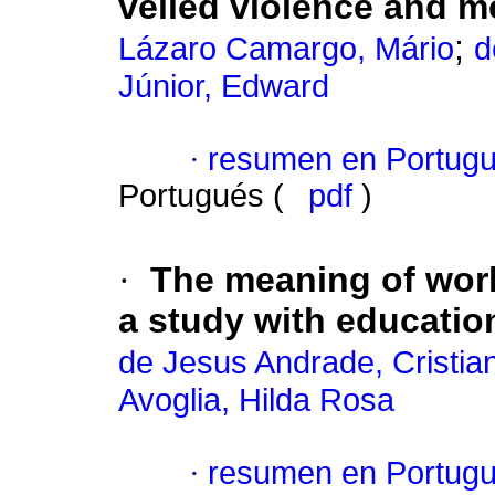
veiled violence and me
;
Lázaro Camargo, Mário
d
Júnior, Edward
·
resumen en Portug
Portugués (
pdf
)
·
The meaning of work
a study with educatio
de Jesus Andrade, Cristia
Avoglia, Hilda Rosa
·
resumen en Portug