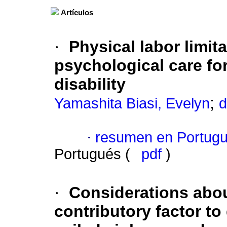
Artículos
·
Physical labor limit
psychological care for
disability
;
Yamashita Biasi, Evelyn
d
·
resumen en Portug
Portugués (
pdf
)
·
Considerations abo
contributory factor t