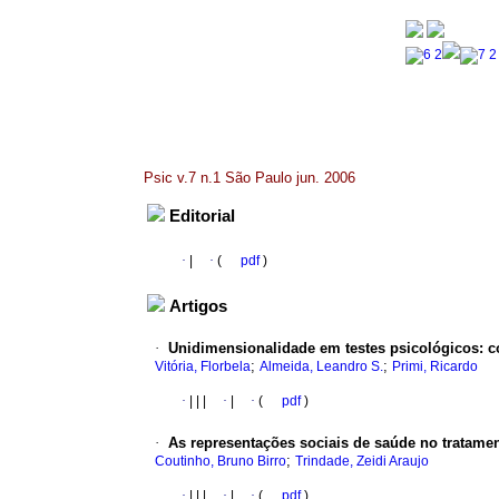
Psic v.7 n.1 São Paulo jun. 2006
Editorial
·
|
·
(
pdf
)
Artigos
·
Unidimensionalidade em testes psicológicos
:
c
;
;
Vitória, Florbela
Almeida, Leandro S.
Primi, Ricardo
·
|
|
|
·
|
·
(
pdf
)
·
As representações sociais de saúde no tratame
;
Coutinho, Bruno Birro
Trindade, Zeidi Araujo
·
|
|
|
·
|
·
(
pdf
)