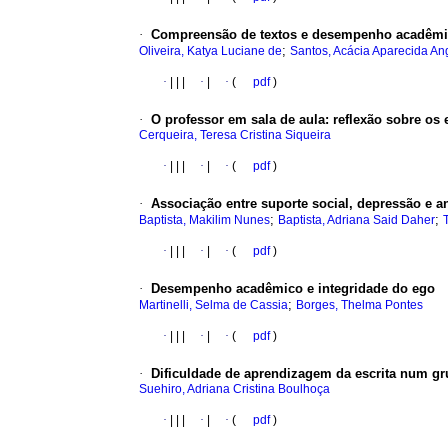
·
Compreensão de textos e desempenho acadêm
;
Oliveira, Katya Luciane de
Santos, Acácia Aparecida An
·
|
|
|
·
|
·
(
pdf
)
·
O professor em sala de aula
:
reflexão sobre os 
Cerqueira, Teresa Cristina Siqueira
·
|
|
|
·
|
·
(
pdf
)
·
Associação entre suporte social, depressão e 
;
;
Baptista, Makilim Nunes
Baptista, Adriana Said Daher
·
|
|
|
·
|
·
(
pdf
)
·
Desempenho acadêmico e integridade do ego
;
Martinelli, Selma de Cassia
Borges, Thelma Pontes
·
|
|
|
·
|
·
(
pdf
)
·
Dificuldade de aprendizagem da escrita num gr
Suehiro, Adriana Cristina Boulhoça
·
|
|
|
·
|
·
(
pdf
)