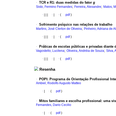
·
TCR e R1
:
duas medidas do fator
g
;
;
Sisto, Fermino Fernandes
Ferreira, Alexandre
Matos, M
·
|
|
|
·
|
·
(
pdf
)
·
Sofrimento psíquico nas relações de trabalho
;
Martins, José Clerton de Oliveira
Pinheiro, Adriana de 
·
|
|
|
·
|
·
(
pdf
)
·
Práticas de escolas públicas e privadas diante
;
;
Vagostello, Lucilena
Oliveira, Andréia de Souza
Silva,
·
|
|
|
·
|
·
(
pdf
)
Resenha
·
POPI
:
Programa de Orientação Profissional Inte
Ambiel, Rodolfo Augusto Matteo
·
|
·
(
pdf
)
·
Mitos familiares e escolha profissional
:
uma vis
Fernandes, Dario Cecilio
·
|
·
(
pdf
)