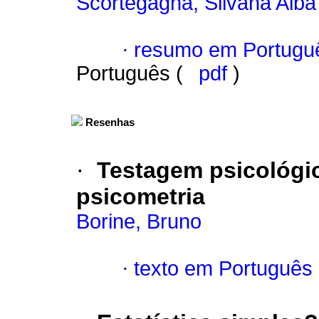
Scortegagna, Silvana Alba
·
resumo em Portugu
Português (
pdf
)
Resenhas
·
Testagem psicológi
psicometria
Borine, Bruno
·
texto em Português