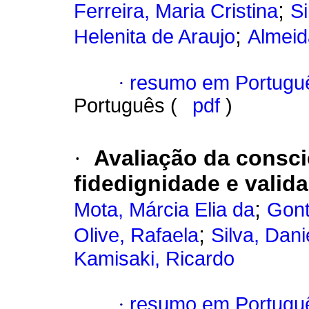
;
Ferreira, Maria Cristina
Si
;
Helenita de Araujo
Almeid
·
resumo em Portugu
Português (
pdf
)
·
Avaliação da consci
fidedignidade e valid
;
Mota, Márcia Elia da
Gont
;
Olive, Rafaela
Silva, Dani
Kamisaki, Ricardo
·
resumo em Portugu