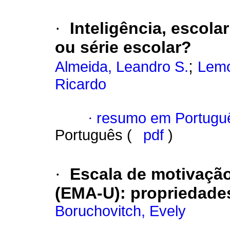
·
Inteligência, escola
ou série escolar?
;
Almeida, Leandro S.
Lemo
Ricardo
·
resumo em Portugu
Português (
pdf
)
·
Escala de motivação
(EMA-U)
:
propriedade
Boruchovitch, Evely