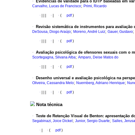
·
Evidências de validade para o IDTP baseadas em var
;
Carvalho, Lucas de Francisco
Primi, Ricardo
·
|
|
|
·
|
·
(
pdf
)
·
Revisão sistemática de instrumentos para avaliação 
;
;
DeSousa, Diogo Araújo
Moreno, André Luiz
Gauer, Gustavo
·
|
|
|
·
|
·
(
pdf
)
·
Avaliação psicológica de ofensores sexuais com o 
;
Scortegagna, Silvana Alba
Amparo, Deise Matos do
·
|
|
|
·
|
·
(
pdf
)
·
Desenho universal e avaliação psicológica na persp
;
;
Oliveira, Cassandra Melo
Nuernberg, Adriano Henrique
Nune
·
|
|
|
·
|
·
(
pdf
)
Nota técnica
·
Teste de Retenção Visual de Benton
:
apresentação do
;
;
Segabinazi, Joice Dickel
Junior, Sergio Duarte
Salles, Jerus
·
|
·
(
pdf
)