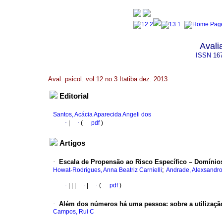
Avali
ISSN
16
Aval. psicol. vol.12 no.3 Itatiba dez. 2013
Editorial
Santos, Acácia Aparecida Angeli dos
·
|
·
(
pdf
)
Artigos
·
Escala de Propensão ao Risco Específico – Domínio
;
Howat-Rodrigues, Anna Beatriz Carnielli
Andrade, Alexsandro
·
|
|
|
·
|
·
(
pdf
)
·
Além dos números há uma pessoa
:
sobre a utilizaçã
Campos, Rui C