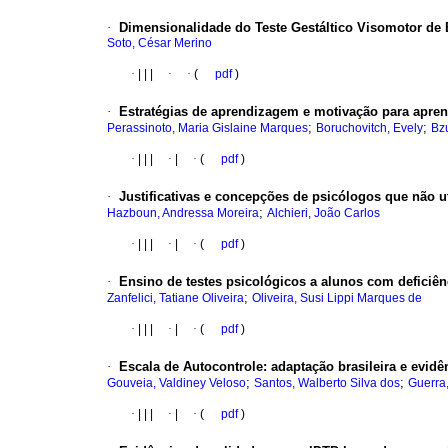
·
Dimensionalidade do Teste Gestáltico Visomotor de
Soto, César Merino
·
|
|
|
·
·
(
pdf
)
·
Estratégias de aprendizagem e motivação para apre
;
;
Perassinoto, Maria Gislaine Marques
Boruchovitch, Evely
Bz
·
|
|
|
·
|
·
(
pdf
)
·
Justificativas e concepções de psicólogos que não u
;
Hazboun, Andressa Moreira
Alchieri, João Carlos
·
|
|
|
·
|
·
(
pdf
)
·
Ensino de testes psicológicos a alunos com deficiên
;
Zanfelici, Tatiane Oliveira
Oliveira, Susi Lippi Marques de
·
|
|
|
·
|
·
(
pdf
)
·
Escala de Autocontrole
:
adaptação brasileira e evidê
;
;
Gouveia, Valdiney Veloso
Santos, Walberto Silva dos
Guerra
·
|
|
|
·
|
·
(
pdf
)