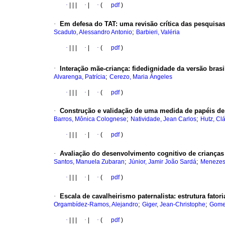
·
|
|
|
·
|
·
(
pdf
)
·
Em defesa do TAT
:
uma revisão crítica das pesquisas
;
Scaduto, Alessandro Antonio
Barbieri, Valéria
·
|
|
|
·
|
·
(
pdf
)
·
Interação mãe-criança
:
fidedignidade da versão brasi
;
Alvarenga, Patrícia
Cerezo, Maria Ángeles
·
|
|
|
·
|
·
(
pdf
)
·
Construção e validação de uma medida de papéis de
;
;
Barros, Mônica Colognese
Natividade, Jean Carlos
Hutz, Cl
·
|
|
|
·
|
·
(
pdf
)
·
Avaliação do desenvolvimento cognitivo de crianças
;
;
Santos, Manuela Zubaran
Júnior, Jamir João Sardá
Menezes
·
|
|
|
·
|
·
(
pdf
)
·
Escala de cavalheirismo paternalista
:
estrutura fator
;
;
Orgambídez-Ramos, Alejandro
Giger, Jean-Christophe
Gome
·
|
|
|
·
|
·
(
pdf
)