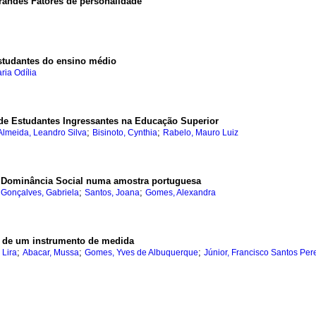
randes Fatores de personalidade
estudantes do ensino médio
ria Odília
de Estudantes Ingressantes na Educação Superior
;
;
Almeida, Leandro Silva
Bisinoto, Cynthia
Rabelo, Mauro Luiz
e Dominância Social numa amostra portuguesa
;
;
;
Gonçalves, Gabriela
Santos, Joana
Gomes, Alexandra
o de um instrumento de medida
;
;
;
 Lira
Abacar, Mussa
Gomes, Yves de Albuquerque
Júnior, Francisco Santos Per