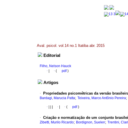
Aval. psicol. vol.14 no.1 Itatiba abr. 2015
Editorial
Filho, Nelson Hauck
·
|
·
(
pdf
)
Artigos
·
Propriedades psicométricas da versão brasileir
;
Bardagi, Marucia Patta
Teixeira, Marco Antônio Pereira
·
|
|
|
·
|
·
(
pdf
)
·
Criação e normatização de um conjunto brasilei
;
;
Zibetti, Murilo Ricardo
Bordignon, Suelen
Trentini, Cla