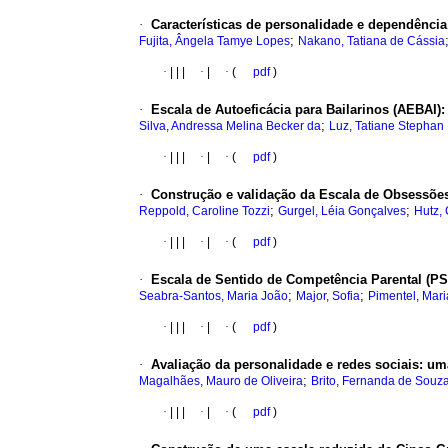
·
Características de personalidade e dependência 
;
Fujita, Ângela Tamye Lopes
Nakano, Tatiana de Cássia
·
|
|
|
·
|
·
(
pdf
)
·
Escala de Autoeficácia para Bailarinos (AEBAI)
;
Silva, Andressa Melina Becker da
Luz, Tatiane Stephan 
·
|
|
|
·
|
·
(
pdf
)
·
Construção e validação da Escala de Obsessõe
;
;
Reppold, Caroline Tozzi
Gurgel, Léia Gonçalves
Hutz,
·
|
|
|
·
|
·
(
pdf
)
·
Escala de Sentido de Competência Parental (P
;
;
Seabra-Santos, Maria João
Major, Sofia
Pimentel, Mar
·
|
|
|
·
|
·
(
pdf
)
·
Avaliação da personalidade e redes sociais
:
uma
;
Magalhães, Mauro de Oliveira
Brito, Fernanda de Souz
·
|
|
|
·
|
·
(
pdf
)