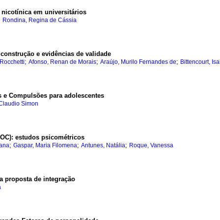
nicotínica em universitários
;
Rondina, Regina de Cássia
:
construção e evidências de validade
;
;
;
Rocchetti
Afonso, Renan de Morais
Araújo, Murilo Fernandes de
Bittencourt, Is
s e Compulsões para adolescentes
 Claudio Simon
SOC)
:
estudos psicométricos
;
;
;
iana
Gaspar, Maria Filomena
Antunes, Natália
Roque, Vanessa
 proposta de integração
a