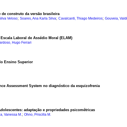
 de construto da versão brasileira
;
;
;
Silva Veloso
Soares, Ana Karla Silva
Cavalcanti, Thiago Medeiros
Gouveia, Vald
a Escala Laboral de Assédio Moral (ELAM)
ardoso, Hugo Ferrari
do Ensino Superior
nce Assessment System no diagnóstico da esquizofrenia
 Adolescentes
:
adaptação e propriedades psicométricas
;
a, Vanessa M.
Ohno, Priscilla M.