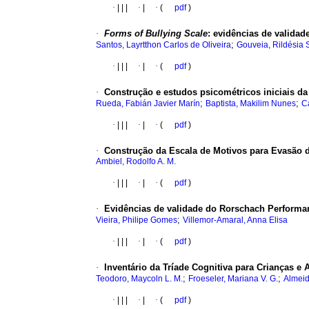
·
|
|
|
·
|
·
(
pdf
)
·
Forms of Bullying Scale
:
evidências de validade
;
Santos, Layrtthon Carlos de Oliveira
Gouveia, Rildésia 
·
|
|
|
·
|
·
(
pdf
)
·
Construção e estudos psicométricos iniciais d
;
;
Rueda, Fabián Javier Marín
Baptista, Makilim Nunes
C
·
|
|
|
·
|
·
(
pdf
)
·
Construção da Escala de Motivos para Evasão 
Ambiel, Rodolfo A. M.
·
|
|
|
·
|
·
(
pdf
)
·
Evidências de validade do Rorschach Performa
;
Vieira, Philipe Gomes
Villemor-Amaral, Anna Elisa
·
|
|
|
·
|
·
(
pdf
)
·
Inventário da Tríade Cognitiva para Crianças e
;
;
Teodoro, Maycoln L. M.
Froeseler, Mariana V. G.
Almeid
·
|
|
|
·
|
·
(
pdf
)