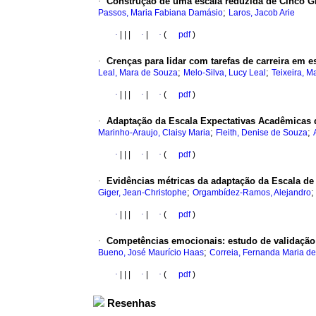
·
Construção de uma escala reduzida de Cinco G
;
Passos, Maria Fabiana Damásio
Laros, Jacob Arie
·
|
|
|
·
|
·
(
pdf
)
·
Crenças para lidar com tarefas de carreira em 
;
;
Leal, Mara de Souza
Melo-Silva, Lucy Leal
Teixeira, Ma
·
|
|
|
·
|
·
(
pdf
)
·
Adaptação da Escala Expectativas Acadêmicas 
;
;
Marinho-Araujo, Claisy Maria
Fleith, Denise de Souza
·
|
|
|
·
|
·
(
pdf
)
·
Evidências métricas da adaptação da Escala d
;
Giger, Jean-Christophe
Orgambídez-Ramos, Alejandro
·
|
|
|
·
|
·
(
pdf
)
·
Competências emocionais
:
estudo de validaçã
;
Bueno, José Maurício Haas
Correia, Fernanda Maria de
·
|
|
|
·
|
·
(
pdf
)
Resenhas