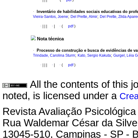
·
|
|
|
·
·
(
pdf
)
·
Inventário de habilidades sociais educativas do prof
;
;
Vieira-Santos, Joene
Del Prette, Almir
Del Prette, Zilda Apare
·
|
|
|
·
|
·
(
pdf
)
Nota técnica
·
Processo de construção e busca de evidências de va
;
;
Trindade, Carolina Sturm
Kato, Sergio Kakuta
Gurgel, Léia 
·
|
|
|
·
|
·
(
pdf
)
All the contents of this
noted, is licensed under a
Crea
Revista Avaliação Psicológica
Rua Waldemar César da Silvei
13045-510, Campinas - SP - B