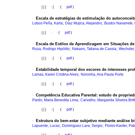
·
|
|
|
·
|
·
(
pdf
)
·
Escala de estratégias de estimulação do autoconcei
;
;
Lobos Peña, Karla
Díaz Mujica, Alejandro
Bustos Navarrete,
·
|
|
|
·
·
(
pdf
)
·
Escala de Estilos de Aprendizagem em Situações de
;
;
Roza, Rodrigo Hipólito
Nakano, Tatiana de Cassia
Wechsler,
·
|
|
|
·
|
·
(
pdf
)
·
Estabilidade temporal dos escores de interesses pro
;
Lamas, Karen Cristina Alves
Noronha, Ana Paula Porto
·
|
|
|
·
|
·
(
pdf
)
·
Competência Educativa Parental
:
estudo de propried
;
Pardo, Maria Benedita Lima
Carvalho, Margarida Silveira Brit
·
|
|
|
·
|
·
(
pdf
)
·
Estrutura do bem-estar subjetivo mediante análise bi
;
;
Lapuente, Lucas
Dominguez-Lara, Sergio
Flores-Kanter, Pa