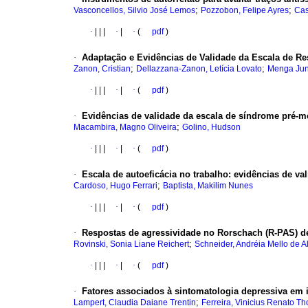
;
;
Vasconcellos, Silvio José Lemos
Pozzobon, Felipe Ayres
Cas
·
|
|
|
·
|
·
(
pdf
)
·
Adaptação e Evidências de Validade da Escala de Re
;
;
Zanon, Cristian
Dellazzana-Zanon, Letícia Lovato
Menga Jun
·
|
|
|
·
|
·
(
pdf
)
·
Evidências de validade da escala de síndrome pré-m
;
Macambira, Magno Oliveira
Golino, Hudson
·
|
|
|
·
|
·
(
pdf
)
·
Escala de autoeficácia no trabalho
:
evidências de val
;
Cardoso, Hugo Ferrari
Baptista, Makilim Nunes
·
|
|
|
·
|
·
(
pdf
)
·
Respostas de agressividade no Rorschach (R-PAS) d
;
Rovinski, Sonia Liane Reichert
Schneider, Andréia Mello de 
·
|
|
|
·
|
·
(
pdf
)
·
Fatores associados à sintomatologia depressiva em 
;
Lampert, Claudia Daiane Trentin
Ferreira, Vinicius Renato T