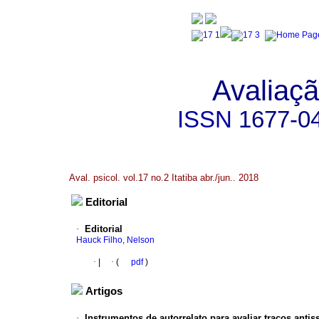
Avaliaçã
ISSN
1677-0
Aval. psicol. vol.17 no.2 Itatiba abr./jun.. 2018
Editorial
·
Editorial
Hauck Filho, Nelson
·
|
·
(
pdf
)
Artigos
·
Instrumentos de autorrelato para avaliar traços ant