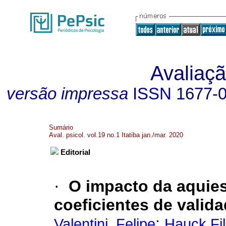
Avaliaçã
versão impressa
ISSN
1677-
Sumário
Aval. psicol. vol.19 no.1 Itatiba jan./mar. 2020
Editorial
·
O impacto da aquie
coeficientes de valid
;
Valentini, Felipe
Hauck Fi