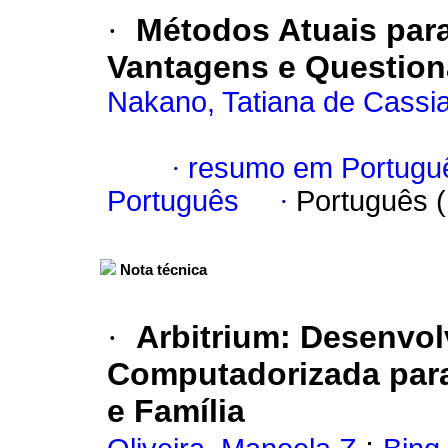
·
Métodos Atuais para
Vantagens e Questio
Nakano, Tatiana de Cassi
·
resumo em Portugu
Português
·
Português 
Nota técnica
·
Arbitrium
:
Desenvol
Computadorizada para 
e Família