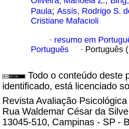
;
Oliveira, Manoela Z.
Bing
;
Paula
Assis, Rodrigo S. d
Cristiane Mafacioli
·
resumo em Portugu
Português
·
Português 
Todo o conteúdo deste p
identificado, está licenciado 
Revista Avaliação Psicológica
Rua Waldemar César da Silvei
13045-510, Campinas - SP - B