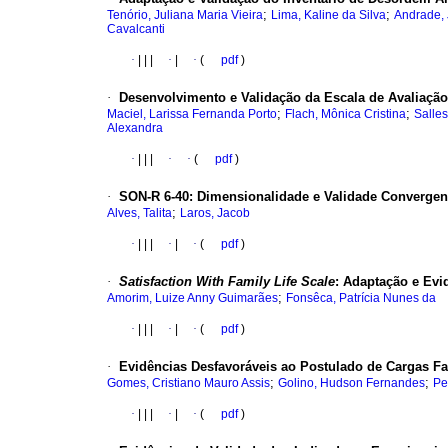
;
;
Tenório, Juliana Maria Vieira
Lima, Kaline da Silva
Andrade,
Cavalcanti
·
|
|
|
·
|
·
(
pdf
)
·
Desenvolvimento e Validação da Escala de Avaliação
;
;
Maciel, Larissa Fernanda Porto
Flach, Mônica Cristina
Salles
Alexandra
·
|
|
|
·
·
(
pdf
)
·
SON-R 6-40
:
Dimensionalidade e Validade Converge
;
Alves, Talita
Laros, Jacob
·
|
|
|
·
|
·
(
pdf
)
·
Satisfaction With Family Life Scale
:
Adaptação e Evid
;
Amorim, Luize Anny Guimarães
Fonsêca, Patrícia Nunes da
·
|
|
|
·
|
·
(
pdf
)
·
Evidências Desfavoráveis ao Postulado de Cargas F
;
;
Gomes, Cristiano Mauro Assis
Golino, Hudson Fernandes
Pe
·
|
|
|
·
|
·
(
pdf
)