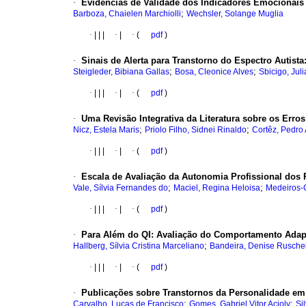
·
Evidências de Validade dos Indicadores Emocionai
;
Barboza, Chaielen Marchiolli
Wechsler, Solange Muglia
·
|
|
|
·
|
·
(
pdf
)
·
Sinais de Alerta para Transtorno do Espectro Autista
;
;
Steigleder, Bibiana Gallas
Bosa, Cleonice Alves
Sbicigo, Jul
·
|
|
|
·
|
·
(
pdf
)
·
Uma Revisão Integrativa da Literatura sobre os Erro
;
;
Nicz, Estela Maris
Priolo Filho, Sidnei Rinaldo
Cortêz, Pedro
·
|
|
|
·
|
·
(
pdf
)
·
Escala de Avaliação da Autonomia Profissional dos 
;
;
Vale, Sílvia Fernandes do
Maciel, Regina Heloisa
Medeiros-
·
|
|
|
·
|
·
(
pdf
)
·
Para Além do QI
:
Avaliação do Comportamento Adapta
;
Hallberg, Sílvia Cristina Marceliano
Bandeira, Denise Rusche
·
|
|
|
·
|
·
(
pdf
)
·
Publicações sobre Transtornos da Personalidade em 
;
;
Carvalho, Lucas de Francisco
Gomes, Gabriel Vitor Acioly
Si