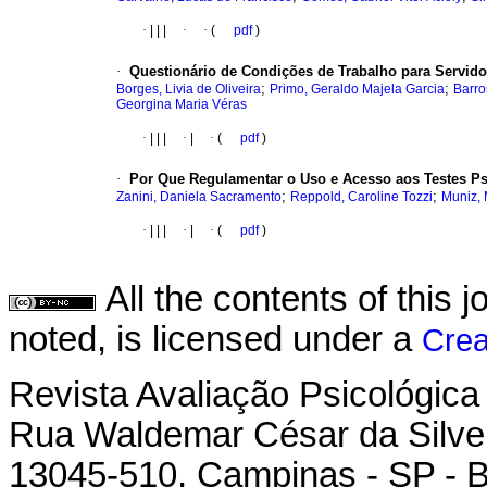
·
|
|
|
·
·
(
pdf
)
·
Questionário de Condições de Trabalho para Servidor
;
;
Borges, Livia de Oliveira
Primo, Geraldo Majela Garcia
Barro
Georgina Maria Véras
·
|
|
|
·
|
·
(
pdf
)
·
Por Que Regulamentar o Uso e Acesso aos Testes P
;
;
Zanini, Daniela Sacramento
Reppold, Caroline Tozzi
Muniz, 
·
|
|
|
·
|
·
(
pdf
)
All the contents of this
noted, is licensed under a
Crea
Revista Avaliação Psicológica
Rua Waldemar César da Silvei
13045-510, Campinas - SP - B