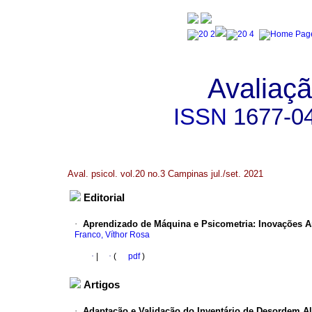
Avaliaçã
ISSN
1677-0
Aval. psicol. vol.20 no.3 Campinas jul./set. 2021
Editorial
·
Aprendizado de Máquina e Psicometria
:
Inovações An
Franco, Víthor Rosa
·
|
·
(
pdf
)
Artigos
·
Adaptação e Validação do Inventário de Desordem Al