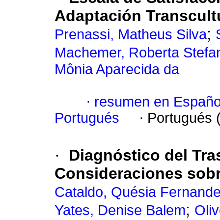
Adaptación Transcultu
;
Prenassi, Matheus Silva
Machemer, Roberta Stefan
Mônia Aparecida da
·
resumen en Españo
Portugués
·
Portugués 
·
Diagnóstico del Tra
Consideraciones sobr
Cataldo, Quésia Fernand
;
Yates, Denise Balem
Oliv