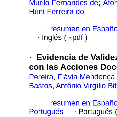
;
Murilo Fernandes de
Afo
Hunt Ferreira do
·
resumen en Españo
·
Inglés (
pdf
)
·
Evidencia de Valid
con las Acciones Do
Pereira, Flávia Mendonça 
Bastos, Antônio Virgílio Bi
·
resumen en Españo
Portugués
·
Portugués 