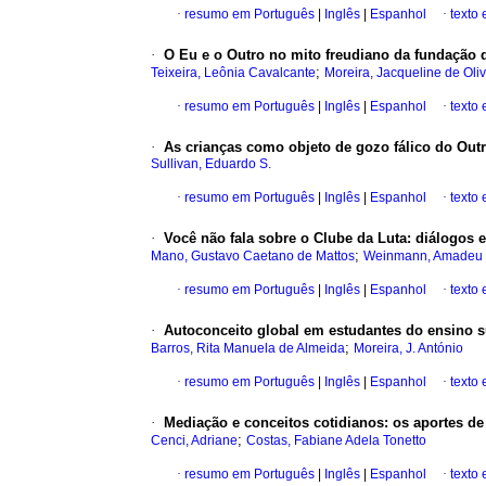
·
resumo em Português
|
Inglês
|
Espanhol
·
texto
·
O Eu e o Outro no mito freudiano da fundação d
;
Teixeira, Leônia Cavalcante
Moreira, Jacqueline de Oliv
·
resumo em Português
|
Inglês
|
Espanhol
·
texto
·
As crianças como objeto de gozo fálico do Outr
Sullivan, Eduardo S.
·
resumo em Português
|
Inglês
|
Espanhol
·
texto
·
Você não fala sobre o Clube da Luta
:
diálogos e
;
Mano, Gustavo Caetano de Mattos
Weinmann, Amadeu d
·
resumo em Português
|
Inglês
|
Espanhol
·
texto
·
Autoconceito global em estudantes do ensino s
;
Barros, Rita Manuela de Almeida
Moreira, J. António
·
resumo em Português
|
Inglês
|
Espanhol
·
texto
·
Mediação e conceitos cotidianos
:
os aportes de
;
Cenci, Adriane
Costas, Fabiane Adela Tonetto
·
resumo em Português
|
Inglês
|
Espanhol
·
texto