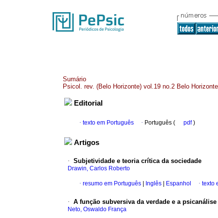
Sumário
Psicol. rev. (Belo Horizonte) vol.19 no.2 Belo Horizon
Editorial
·
texto em Português
·
Português (
pdf
)
Artigos
·
Subjetividade e teoria crítica da sociedade
Drawin, Carlos Roberto
·
resumo em Português
|
Inglês
|
Espanhol
·
texto
·
A função subversiva da verdade e a psicanálise
Neto, Oswaldo França