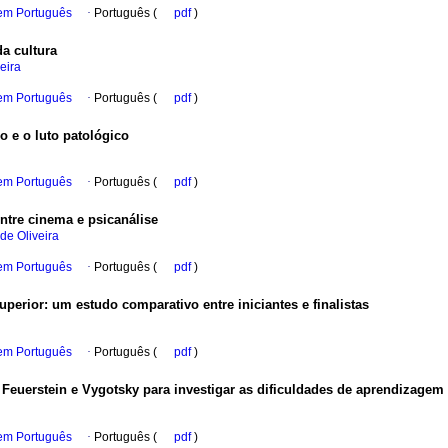
 em Português
·
Português (
pdf
)
a cultura
eira
 em Português
·
Português (
pdf
)
o e o luto patológico
 em Português
·
Português (
pdf
)
ntre cinema e psicanálise
e Oliveira
 em Português
·
Português (
pdf
)
uperior
:
um estudo comparativo entre iniciantes e finalistas
 em Português
·
Português (
pdf
)
 Feuerstein e Vygotsky para investigar as dificuldades de aprendizagem
 em Português
·
Português (
pdf
)