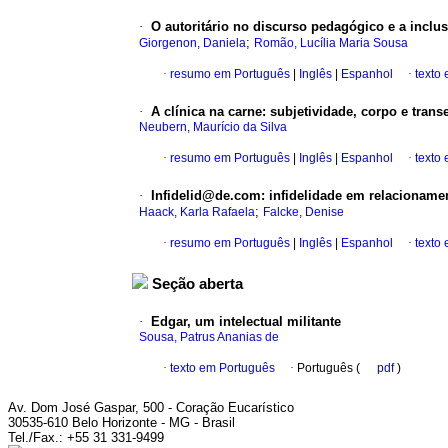
·
O autoritário no discurso pedagógico e a inclu
;
Giorgenon, Daniela
Romão, Lucília Maria Sousa
·
resumo em Português
|
Inglês
|
Espanhol
·
texto
·
A clínica na carne
:
subjetividade, corpo e trans
Neubern, Maurício da Silva
·
resumo em Português
|
Inglês
|
Espanhol
·
texto
·
Infidelid@de.com
:
infidelidade em relacionam
;
Haack, Karla Rafaela
Falcke, Denise
·
resumo em Português
|
Inglês
|
Espanhol
·
texto
Seção aberta
·
Edgar, um intelectual militante
Sousa, Patrus Ananias de
·
texto em Português
·
Português (
pdf
)
Av. Dom José Gaspar, 500 - Coração Eucarístico
30535-610 Belo Horizonte - MG - Brasil
Tel./Fax.: +55 31 331-9499