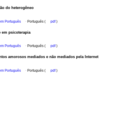
são do heterogêneo
 em Português
·
Português (
pdf
)
e em psicoterapia
 em Português
·
Português (
pdf
)
entos amorosos mediados e não mediados pela Internet
 em Português
·
Português (
pdf
)