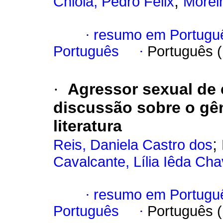
;
Chioia, Pedro Félix
Morei
·
resumo em Portugu
Português
·
Português 
·
Agressor sexual de 
discussão sobre o gên
literatura
;
Reis, Daniela Castro dos
Cavalcante, Lília Iêda Ch
·
resumo em Portugu
Português
·
Português 