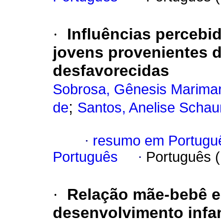
·
Influências percebi
jovens provenientes 
desfavorecidas
Sobrosa, Gênesis Marima
;
de
Santos, Anelise Schau
·
resumo em Portugu
Português
·
Português 
·
Relação mãe-bebê e
desenvolvimento infan