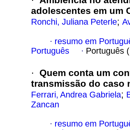
·
Ambiência no atend
adolescentes em um 
;
Ronchi, Juliana Peterle
Av
·
resumo em Portugu
Português
·
Português 
·
Quem conta um con
transmissão do caso n
;
Ferrari, Andrea Gabriela
B
Zancan
·
resumo em Portugu