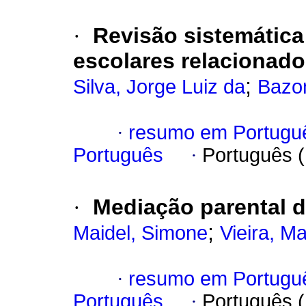
·
Revisão sistemática
escolares relacionado
;
Silva, Jorge Luiz da
Bazo
·
resumo em Portugu
Português
·
Português 
·
Mediação parental d
;
Maidel, Simone
Vieira, M
·
resumo em Portugu
Português
·
Português 