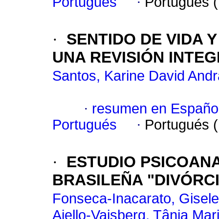
Portugués
·
Portugués 
·
SENTIDO DE VIDA 
UNA REVISIÓN INTE
Santos, Karine David And
·
resumen en Españo
Portugués
·
Portugués 
·
ESTUDIO PSICOANA
BRASILEÑA "DIVÓRC
Fonseca-Inacarato, Gisele
Aiello-Vaisberg, Tânia Mar