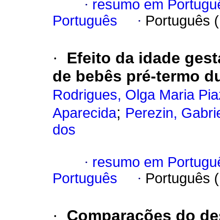
·
resumo em Portugu
Português
·
Português 
·
Efeito da idade ges
de bebês pré-termo du
Rodrigues, Olga Maria Pia
;
Aparecida
Perezin, Gabri
dos
·
resumo em Portugu
Português
·
Português 
·
Comparações do des