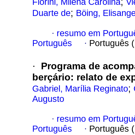
;
Fiorini, Milena Carolina
Vi
;
Duarte de
Böing, Elisange
·
resumo em Portugu
Português
·
Português 
·
Programa de acomp
berçário
:
relato de ex
;
Gabriel, Marília Reginato
Augusto
·
resumo em Portugu
Português
·
Português 