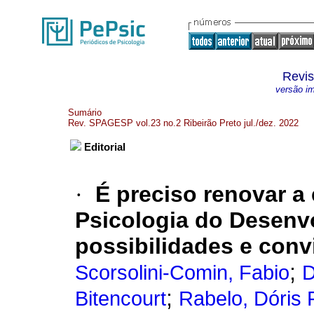
Revi
versão i
Sumário
Rev. SPAGESP vol.23 no.2 Ribeirão Preto jul./dez. 2022
Editorial
·
É preciso renovar a
Psicologia do Desenvo
possibilidades e conv
;
Scorsolini-Comin, Fabio
D
;
Bitencourt
Rabelo, Dóris 