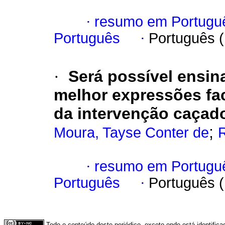
·
resumo em Portugu
Português
·
Português 
·
Será possível ensin
melhor expressões fa
da intervenção caçad
;
Moura, Tayse Conter de
R
·
resumo em Portugu
Português
·
Português 
Todo o conteúdo deste periódico, exceto onde está identific