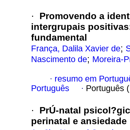
·
Promovendo a identi
intergrupais positivas
fundamental
;
França, Dalila Xavier de
S
;
Nascimento de
Moreira-P
·
resumo em Portugu
Português
·
Português 
·
PrÚ-natal psicol?g
perinatal e ansiedade