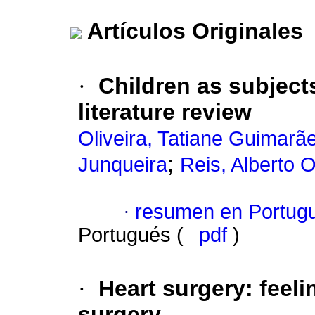
Artículos Originales
·
Children as subject
literature review
Oliveira, Tatiane Guimarã
;
Junqueira
Reis, Alberto 
·
resumen en Portug
Portugués (
pdf
)
·
Heart surgery
:
feeli
surgery