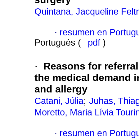
Quintana, Jacqueline Feltr
·
resumen en Portug
Portugués (
pdf
)
·
Reasons for referra
the medical demand i
and allergy
;
Catani, Júlia
Juhas, Thia
Moretto, Maria Lívia Touri
·
resumen en Portug