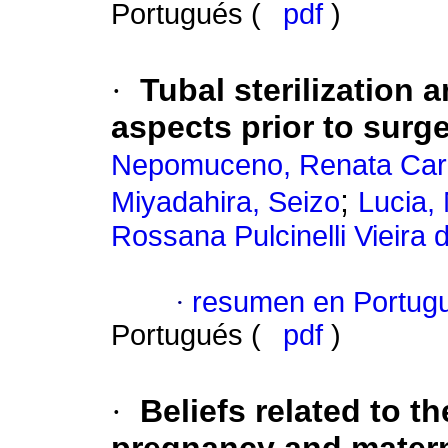
Portugués (
pdf
)
·
Tubal sterilization 
aspects prior to surg
Nepomuceno, Renata Car
;
Miyadahira, Seizo
Lucia,
Rossana Pulcinelli Vieira 
·
resumen en Portug
Portugués (
pdf
)
·
Beliefs related to t