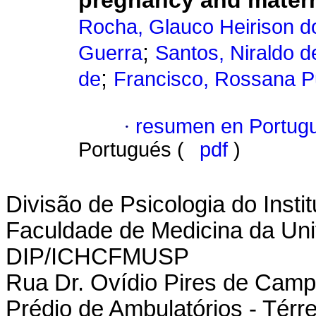
pregnancy and matern
Rocha, Glauco Heirison d
;
Guerra
Santos, Niraldo d
;
de
Francisco, Rossana Pul
·
resumen en Portug
Portugués (
pdf
)
Divisão de Psicologia do Insti
Faculdade de Medicina da Uni
DIP/ICHCFMUSP
Rua Dr. Ovídio Pires de Camp
Prédio de Ambulatórios - Térr