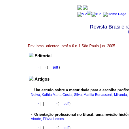
Revista Brasileir
Rev. bras. orientac. prof v.6 n.1 São Paulo jun. 2005
Editorial
·
|
·
(
pdf
)
Artigos
·
Um estudo sobre a maturidade para a escolha profis
;
;
Neiva, Kathia Maria Costa
Silva, Mariita Bertassoni
Miranda,
·
|
|
|
·
|
·
(
pdf
)
·
Orientação profissional no Brasil
:
uma revisão histór
Abade, Flávia Lemos
·
|
|
|
·
|
·
(
pdf
)