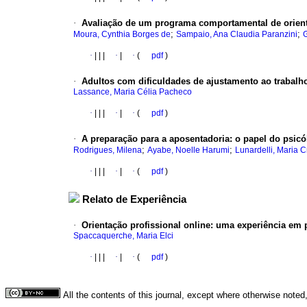
·
Avaliação de um programa comportamental de orient
;
;
Moura, Cynthia Borges de
Sampaio, Ana Claudia Paranzini
G
·
|
|
|
·
|
·
(
pdf
)
·
Adultos com dificuldades de ajustamento ao trabalh
Lassance, Maria Célia Pacheco
·
|
|
|
·
|
·
(
pdf
)
·
A preparação para a aposentadoria
:
o papel do psicó
;
;
Rodrigues, Milena
Ayabe, Noelle Harumi
Lunardelli, Maria Cr
·
|
|
|
·
|
·
(
pdf
)
Relato de Experiência
·
Orientação profissional online
:
uma experiência em 
Spaccaquerche, Maria Elci
·
|
|
|
·
|
·
(
pdf
)
All the contents of this journal, except where otherwise noted