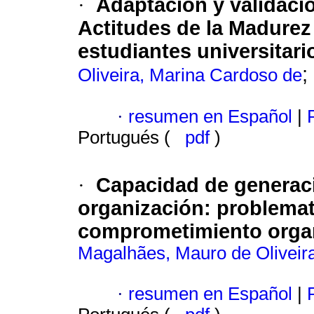
Adaptación y validaci
·
Actitudes de la Madurez
estudiantes universitari
;
Oliveira, Marina Cardoso de
·
resumen en Español
|
P
Portugués (
pdf
)
Capacidad de generació
·
organización
:
problemat
comprometimiento organ
Magalhães, Mauro de Oliveir
·
resumen en Español
|
P