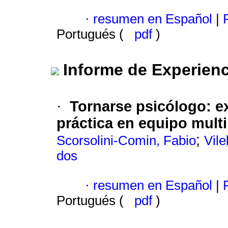
·
resumen en Español
|
P
Portugués (
pdf
)
Informe de Experienc
Tornarse psicólogo
:
e
·
práctica en equipo mult
;
Scorsolini-Comin, Fabio
Vile
dos
·
resumen en Español
|
P
Portugués (
pdf
)