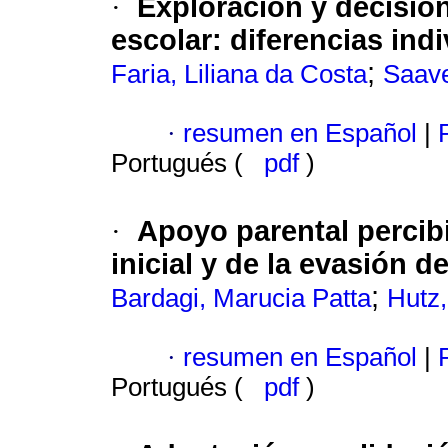
Exploración y decisión
·
escolar
:
diferencias ind
;
Faria, Liliana da Costa
Saave
·
resumen en Español
|
P
Portugués (
pdf
)
Apoyo parental percibi
·
inicial y de la evasión d
;
Bardagi, Marucia Patta
Hutz
·
resumen en Español
|
P
Portugués (
pdf
)