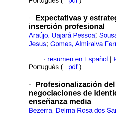
Portugués (
pdf
)
Expectativas y estrate
·
inserción profesional
;
Araújo, Uajará Pessoa
Sousa
;
Jesus
Gomes, Almiralva Fer
·
resumen en Español
|
P
Portugués (
pdf
)
Profesionalización
del
·
negociaciones de ident
enseñanza media
Bezerra, Delma Rosa dos Sa