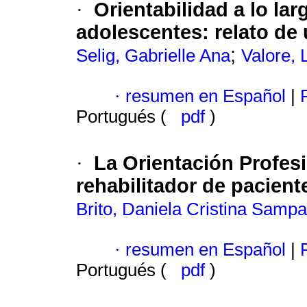
Orientabilidad a lo la
·
adolescentes
:
relato de
;
Selig, Gabrielle Ana
Valore, 
·
resumen en Español
|
P
Portugués (
pdf
)
La Orientación Profes
·
rehabilitador de pacien
Brito, Daniela Cristina Sampa
·
resumen en Español
|
P
Portugués (
pdf
)