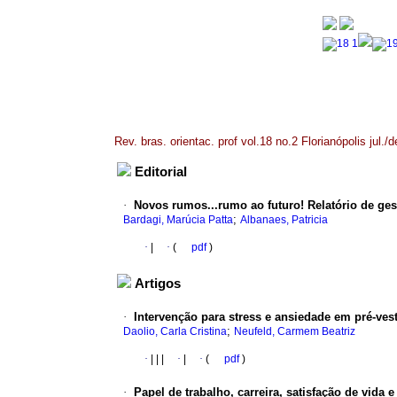
Rev. bras. orientac. prof vol.18 no.2 Florianópolis jul./
Editorial
·
Novos rumos...rumo ao futuro! Relatório de ges
;
Bardagi, Marúcia Patta
Albanaes, Patricia
·
|
·
(
pdf
)
Artigos
·
Intervenção para stress e ansiedade em pré-ves
;
Daolio, Carla Cristina
Neufeld, Carmem Beatriz
·
|
|
|
·
|
·
(
pdf
)
·
Papel de trabalho, carreira, satisfação de vida 