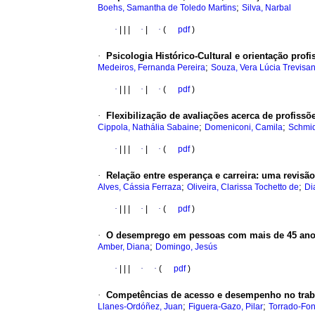
;
Boehs, Samantha de Toledo Martins
Silva, Narbal
·
|
|
|
·
|
·
(
pdf
)
·
Psicologia Histórico-Cultural e orientação profi
;
Medeiros, Fernanda Pereira
Souza, Vera Lúcia Trevisa
·
|
|
|
·
|
·
(
pdf
)
·
Flexibilização de avaliações acerca de profiss
;
;
Cippola, Nathália Sabaine
Domeniconi, Camila
Schmid
·
|
|
|
·
|
·
(
pdf
)
·
Relação entre esperança e carreira
:
uma revisão 
;
;
Alves, Cássia Ferraza
Oliveira, Clarissa Tochetto de
Di
·
|
|
|
·
|
·
(
pdf
)
·
O desemprego em pessoas com mais de 45 an
;
Amber, Diana
Domingo, Jesús
·
|
|
|
·
·
(
pdf
)
·
Competências de acesso e desempenho no trab
;
;
Llanes-Ordóñez, Juan
Figuera-Gazo, Pilar
Torrado-Fo