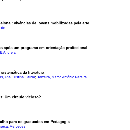
ssional
:
vivências de jovens mobilizadas pela arte
n de
ões após um programa em orientação profissional
t, Andréia
sistemática da literatura
;
as, Ana Cristina Garcia
Teixeira, Marco Antônio Pereira
os
:
Um círculo vicioso?
alho para os graduados em Pedagogia
nseca, Mercedes