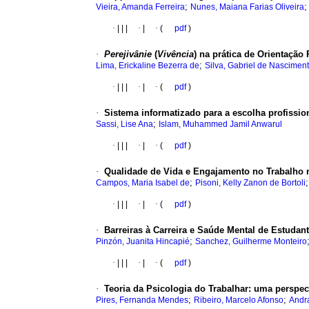
;
Vieira, Amanda Ferreira
Nunes, Maiana Farias Oliveira
·
|
|
|
·
|
·
(
pdf
)
·
Perejivânie
(
Vivência
) na prática de Orientação 
;
Lima, Erickaline Bezerra de
Silva, Gabriel de Nascimen
·
|
|
|
·
|
·
(
pdf
)
·
Sistema informatizado para a escolha profissi
;
Sassi, Lise Ana
Islam, Muhammed Jamil Anwarul
·
|
|
|
·
|
·
(
pdf
)
·
Qualidade de Vida e Engajamento no Trabalho n
;
Campos, Maria Isabel de
Pisoni, Kelly Zanon de Bortoli
·
|
|
|
·
|
·
(
pdf
)
·
Barreiras à Carreira e Saúde Mental de Estuda
;
Pinzón, Juanita Hincapié
Sanchez, Guilherme Monteiro
·
|
|
|
·
|
·
(
pdf
)
·
Teoria da Psicologia do Trabalhar: uma perspect
;
;
Pires, Fernanda Mendes
Ribeiro, Marcelo Afonso
Andr