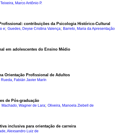
;
Teixeira, Marco Antônio P.
Profissional: contribuições da Psicologia Histórico-Cultural
;
;
to e
Guedes, Deyse Cristina Valença
Barreto, Maria da Apresentação
onal em adolescentes do Ensino Médio
a Orientação Profissional de Adultos
;
Rueda, Fabián Javier Marín
ntes de Pós-graduação
;
;
Machado, Wagner de Lara
Oliveira, Manoela Ziebell de
iva inclusiva para orientação de carreira
ade, Alexsandro Luiz de