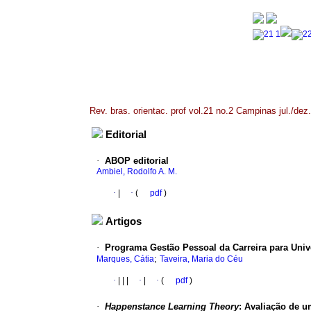
Rev. bras. orientac. prof vol.21 no.2 Campinas jul./dez
Editorial
·
ABOP editorial
Ambiel, Rodolfo A. M.
·
|
·
(
pdf
)
Artigos
·
Programa Gestão Pessoal da Carreira para Unive
;
Marques, Cátia
Taveira, Maria do Céu
·
|
|
|
·
|
·
(
pdf
)
·
Happenstance Learning Theory
: Avaliação de u