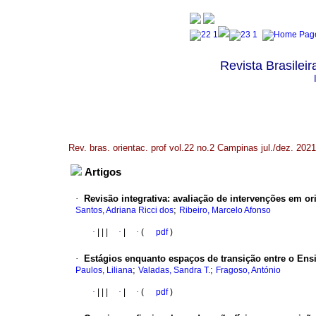
Revista Brasileir
Rev. bras. orientac. prof vol.22 no.2 Campinas jul./dez. 2021
Artigos
·
Revisão integrativa: avaliação de intervenções em or
;
Santos, Adriana Ricci dos
Ribeiro, Marcelo Afonso
·
|
|
|
·
|
·
(
pdf
)
·
Estágios enquanto espaços de transição entre o Ens
;
;
Paulos, Liliana
Valadas, Sandra T.
Fragoso, António
·
|
|
|
·
|
·
(
pdf
)