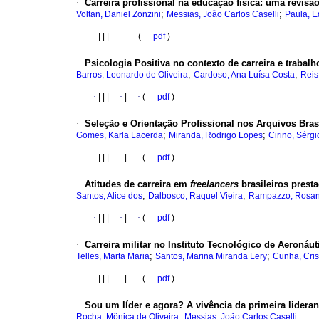
·
Carreira profissional na educação física: uma revisã
;
;
Voltan, Daniel Zonzini
Messias, João Carlos Caselli
Paula, E
·
|
|
|
·
·
(
pdf
)
·
Psicologia Positiva no contexto de carreira e trabal
;
;
Barros, Leonardo de Oliveira
Cardoso, Ana Luísa Costa
Reis
·
|
|
|
·
|
·
(
pdf
)
·
Seleção e Orientação Profissional nos Arquivos Bras
;
;
Gomes, Karla Lacerda
Miranda, Rodrigo Lopes
Cirino, Sérgi
·
|
|
|
·
|
·
(
pdf
)
·
Atitudes de carreira em
freelancers
brasileiros prest
;
;
Santos, Alice dos
Dalbosco, Raquel Vieira
Rampazzo, Rosan
·
|
|
|
·
|
·
(
pdf
)
·
Carreira militar no Instituto Tecnológico de Aeronáu
;
;
Telles, Marta Maria
Santos, Marina Miranda Lery
Cunha, Cris
·
|
|
|
·
|
·
(
pdf
)
·
Sou um líder e agora? A vivência da primeira lidera
;
Rocha, Mônica de Oliveira
Messias, João Carlos Caselli