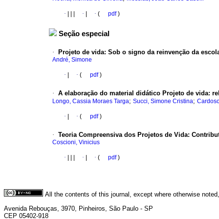
·
|
|
|
·
|
·
(
pdf
)
Seção especial
·
Projeto de vida: Sob o signo da reinvenção da escol
André, Simone
·
|
·
(
pdf
)
·
A elaboração do material didático Projeto de vida: r
;
;
Longo, Cassia Moraes Targa
Succi, Simone Cristina
Cardoso
·
|
·
(
pdf
)
·
Teoria Compreensiva dos Projetos de Vida: Contribu
Coscioni, Vinicius
·
|
|
|
·
|
·
(
pdf
)
All the contents of this journal, except where otherwise noted
Avenida Rebouças, 3970, Pinheiros, São Paulo - SP
CEP 05402-918