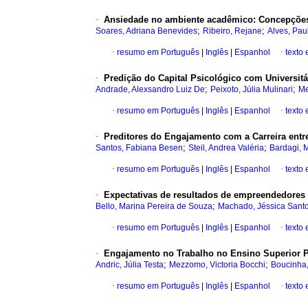
·
Ansiedade no ambiente acadêmico: Concepções 
;
;
Soares, Adriana Benevides
Ribeiro, Rejane
Alves, Pau
·
resumo em Português
|
Inglês
|
Espanhol
·
texto
·
Predição do Capital Psicológico com Universitá
;
;
Andrade, Alexsandro Luiz De
Peixoto, Júlia Mulinari
Me
·
resumo em Português
|
Inglês
|
Espanhol
·
texto 
·
Preditores do Engajamento com a Carreira ent
;
;
Santos, Fabiana Besen
Steil, Andrea Valéria
Bardagi, 
·
resumo em Português
|
Inglês
|
Espanhol
·
texto
·
Expectativas de resultados de empreendedores 
;
Bello, Marina Pereira de Souza
Machado, Jéssica Sant
·
resumo em Português
|
Inglês
|
Espanhol
·
texto
·
Engajamento no Trabalho no Ensino Superior 
;
;
Andric, Júlia Testa
Mezzomo, Victoria Bocchi
Boucinha,
·
resumo em Português
|
Inglês
|
Espanhol
·
texto