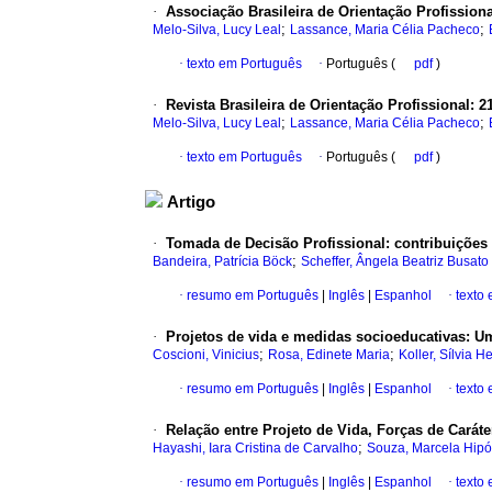
·
Associação Brasileira de Orientação Profissional
;
;
Melo-Silva, Lucy Leal
Lassance, Maria Célia Pacheco
·
texto em Português
·
Português (
pdf
)
·
Revista Brasileira de Orientação Profissional: 
;
;
Melo-Silva, Lucy Leal
Lassance, Maria Célia Pacheco
·
texto em Português
·
Português (
pdf
)
Artigo
·
Tomada de Decisão Profissional: contribuiçõe
;
Bandeira, Patrícia Böck
Scheffer, Ângela Beatriz Busato
·
resumo em Português
|
Inglês
|
Espanhol
·
texto
·
Projetos de vida e medidas socioeducativas: U
;
;
Coscioni, Vinicius
Rosa, Edinete Maria
Koller, Sílvia H
·
resumo em Português
|
Inglês
|
Espanhol
·
texto
·
Relação entre Projeto de Vida, Forças de Caráte
;
Hayashi, Iara Cristina de Carvalho
Souza, Marcela Hipól
·
resumo em Português
|
Inglês
|
Espanhol
·
texto