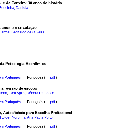
 e de Carreira: 30 anos de história
Boucinha, Daniela
21 anos em circulação
Barros, Leonardo de Oliveira
s da Psicologia Econômica
 em Português
·
Português (
pdf
)
ma revisão de escopo
;
elena
Dell’Aglio, Débora Dalbosco
 em Português
·
Português (
pdf
)
r, Autoeficácia para Escolha Profissional
;
ito de
Noronha, Ana Paula Porto
 em Português
·
Português (
pdf
)