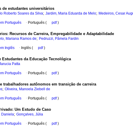
de estudantes universitários
;
;
lo Roberto Soares da Silva
Jardim, Maria Eduarda de Melo
Medeiros, Cesar Aug
 em Português
·
Português (
pdf
)
rios: Recursos de Carreira, Empregabilidade e Adaptabilidade
;
lo, Mariana Ramos de
Pedruzzi, Pâmela Fardin
em Inglês
·
Inglês (
pdf
)
re Estudantes da Educação Tecnológica
Marucia Patta
 em Português
·
Português (
pdf
)
e trabalhadores autônomos em transição de carreira
;
os
Oliveira, Manoela Ziebell de
 em Português
·
Português (
pdf
)
Privado: Um Estudo de Caso
;
 Daniela
Gonçalves, Júlia
 em Português
·
Português (
pdf
)