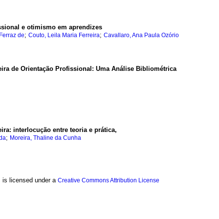
ssional e otimismo em aprendizes
;
;
Ferraz de
Couto, Leila Maria Ferreira
Cavallaro, Ana Paula Ozório
eira de Orientação Profissional: Uma Análise Bibliométrica
ra: interlocução entre teoria e prática,
;
nda
Moreira, Thaline da Cunha
, is licensed under a
Creative Commons Attribution License