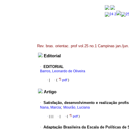
Rev. bras. orientac. prof vol.25 no.1 Campinas jan./jun
Editorial
·
EDITORIAL
Barros, Leonardo de Oliveira
·
|
·
(
pdf
)
Artigo
·
Satisfação, desenvolvimento e realização profi
;
Nana, Marcia
Mourão, Luciana
·
|
|
|
·
|
·
(
pdf
)
·
Adaptação Brasileira da Escala de Políticas de