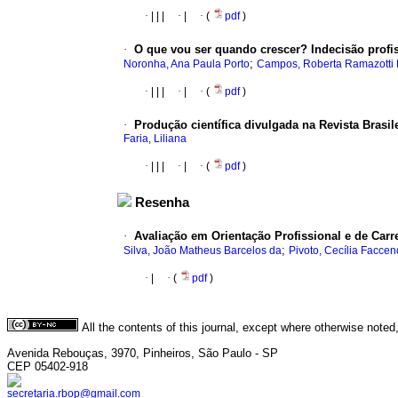
·
|
|
|
·
|
·
(
pdf
)
·
O que vou ser quando crescer? Indecisão profi
;
Noronha, Ana Paula Porto
Campos, Roberta Ramazotti 
·
|
|
|
·
|
·
(
pdf
)
·
Produção científica divulgada na Revista Brasil
Faria, Liliana
·
|
|
|
·
|
·
(
pdf
)
Resenha
·
Avaliação em Orientação Profissional e de Carrei
;
Silva, João Matheus Barcelos da
Pivoto, Cecília Facce
·
|
·
(
pdf
)
All the contents of this journal, except where otherwise noted
Avenida Rebouças, 3970, Pinheiros, São Paulo - SP
CEP 05402-918
secretaria.rbop@gmail.com