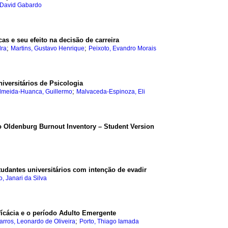
a David Gabardo
as e seu efeito na decisão de carreira
;
;
dra
Martins, Gustavo Henrique
Peixoto, Evandro Morais
iversitários de Psicologia
;
lmeida-Huanca, Guillermo
Malvaceda-Espinoza, Eli
o Oldenburg Burnout Inventory – Student Version
udantes universitários com intenção de evadir
, Janari da Silva
cácia e o período Adulto Emergente
;
arros, Leonardo de Oliveira
Porto, Thiago Iamada