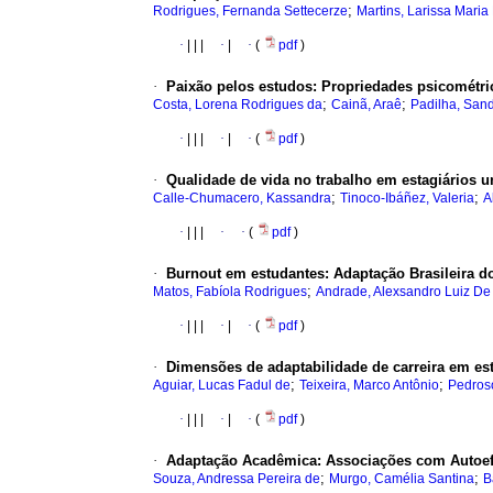
;
Rodrigues, Fernanda Settecerze
Martins, Larissa Mari
·
|
|
|
·
|
·
(
pdf
)
·
Paixão pelos estudos: Propriedades psicométric
;
;
Costa, Lorena Rodrigues da
Cainã, Araê
Padilha, San
·
|
|
|
·
|
·
(
pdf
)
·
Qualidade de vida no trabalho em estagiários un
;
;
Calle-Chumacero, Kassandra
Tinoco-Ibáñez, Valeria
A
·
|
|
|
·
·
(
pdf
)
·
Burnout em estudantes: Adaptação Brasileira d
;
Matos, Fabíola Rodrigues
Andrade, Alexsandro Luiz De
·
|
|
|
·
|
·
(
pdf
)
·
Dimensões de adaptabilidade de carreira em est
;
;
Aguiar, Lucas Fadul de
Teixeira, Marco Antônio
Pedroso
·
|
|
|
·
|
·
(
pdf
)
·
Adaptação Acadêmica: Associações com Autoefí
;
;
Souza, Andressa Pereira de
Murgo, Camélia Santina
B