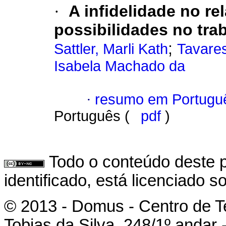
·
A infidelidade no r
possibilidades no tra
;
Sattler, Marli Kath
Tavares
Isabela Machado da
·
resumo em Portugu
Português (
pdf
)
Todo o conteúdo deste p
identificado, está licenciado 
© 2013 - Domus - Centro de Te
Tobias da Silva, 248/1º andar 