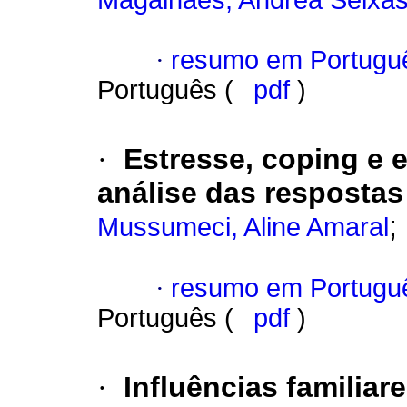
Magalhães, Andrea Seixa
·
resumo em Portugu
Português (
pdf
)
·
Estresse, coping e 
análise das respostas
;
Mussumeci, Aline Amaral
·
resumo em Portugu
Português (
pdf
)
·
Influências familiar