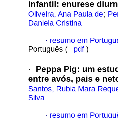
infantil
:
enurese diurn
;
Oliveira, Ana Paula de
Pe
Daniela Cristina
·
resumo em Portugu
Português (
pdf
)
·
Peppa Pig
:
um estud
entre avós, pais e net
Santos, Rubia Mara Requ
Silva
·
resumo em Portugu