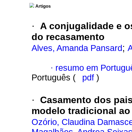
Artigos
·
A conjugalidade e os
do recasamento
;
Alves, Amanda Pansard
A
·
resumo em Portugu
Português (
pdf
)
·
Casamento dos pais 
modelo tradicional a
Ozório, Claudina Damasc