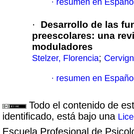
·
resumen en Españo
·
Desarrollo de las fu
preescolares
:
una rev
moduladores
;
Stelzer, Florencia
Cervign
·
resumen en Españo
Todo el contenido de es
identificado, está bajo una
Lic
Escuela Profesional de Psicol