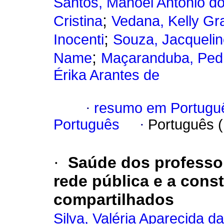
Santos, Manoel Antônio d
;
Cristina
Vedana, Kelly Gr
;
Inocenti
Souza, Jacquelin
;
Name
Maçaranduba, Pedr
Érika Arantes de
·
resumo em Portugu
Português
·
Português 
·
Saúde dos professo
rede pública e a con
compartilhados
Silva, Valéria Aparecida da