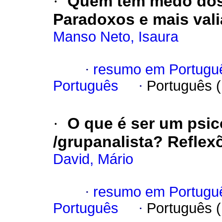
·
Quem tem medo dos
Paradoxos e mais vali
Manso Neto, Isaura
·
resumo em Portugu
Português
·
Português 
·
O que é ser um psic
/grupanalista? Reflexõ
David, Mário
·
resumo em Portugu
Português
·
Português 