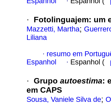
Espanhol
·
Espanhol (
·
Fotolinguajem
:
um e
;
Mazzetti, Martha
Guerrero
Liliana
·
resumo em Portugu
Espanhol
·
Espanhol (
·
Grupo
autoestima
:
em CAPS
;
Sousa, Vaniele Silva de
O