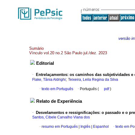
versão i
Sumário
Vínculo vol.20 no.2 São Paulo jul./dez. 2023
Editorial
·
Entrelaçamentos: os caminhos das subjetividades e 
;
Flake, Tânia Aldrighi
Teixeira, Leila Regina da Silva
·
texto em Português
·
Português (
pdf
)
Relato de Experiência
·
Desvelamentos e ressignificações: o passado e o pre
Santos, Cibele Carvalho Viana dos
·
resumo em Português
|
Inglês
|
Espanhol
·
texto em Po