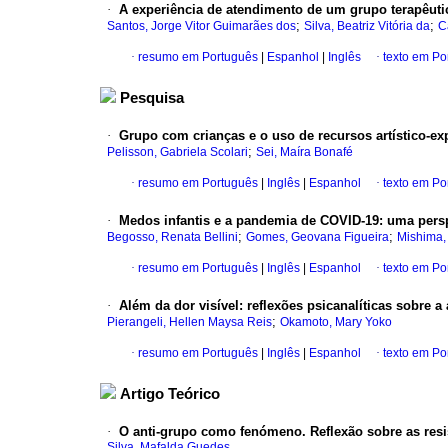
·
A experiência de atendimento de um grupo terapêuti
;
;
Santos, Jorge Vitor Guimarães dos
Silva, Beatriz Vitória da
C
·
resumo em Português
|
Espanhol
|
Inglês
·
texto em Po
Pesquisa
·
Grupo com crianças e o uso de recursos artístico-ex
;
Pelisson, Gabriela Scolari
Sei, Maíra Bonafé
·
resumo em Português
|
Inglês
|
Espanhol
·
texto em Po
·
Medos infantis e a pandemia de COVID-19: uma persp
;
;
Begosso, Renata Bellini
Gomes, Geovana Figueira
Mishima,
·
resumo em Português
|
Inglês
|
Espanhol
·
texto em Po
·
Além da dor visível: reflexões psicanalíticas sobre 
;
Pierangeli, Hellen Maysa Reis
Okamoto, Mary Yoko
·
resumo em Português
|
Inglês
|
Espanhol
·
texto em Po
Artigo Teórico
·
O anti-grupo como fenómeno. Reflexão sobre as resis
Silva, Mafalda Guedes