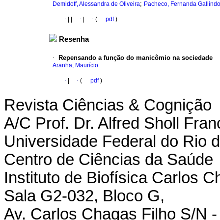
;
Demidoff, Alessandra de Oliveira
Pacheco, Fernanda Gallind
·
|
|
·
|
·
(
pdf
)
Resenha
·
Repensando a função do manicômio na sociedade
Aranha, Maurício
·
|
·
(
pdf
)
Revista Ciências & Cognição
A/C Prof. Dr. Alfred Sholl Fran
Universidade Federal do Rio d
Centro de Ciências da Saúde
Instituto de Biofísica Carlos 
Sala G2-032, Bloco G,
Av. Carlos Chagas Filho S/N - 