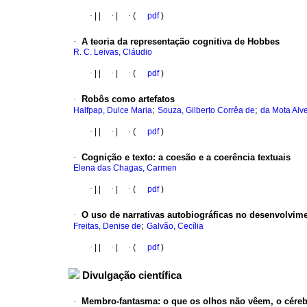
·
|
|
·
|
·
(
pdf
)
·
A teoria da representação cognitiva de Hobbes
R. C. Leivas, Cláudio
·
|
|
·
|
·
(
pdf
)
·
Robôs como artefatos
;
;
Halfpap, Dulce Maria
Souza, Gilberto Corrêa de
da Mota Alv
·
|
|
·
|
·
(
pdf
)
·
Cognição e texto
:
a coesão e a coerência textuais
Elena das Chagas, Carmen
·
|
|
·
|
·
(
pdf
)
·
O uso de narrativas autobiográficas no desenvolvime
;
Freitas, Denise de
Galvão, Cecília
·
|
|
·
|
·
(
pdf
)
Divulgação científica
·
Membro-fantasma
:
o que os olhos não vêem, o céreb