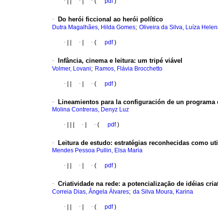
·
|
|
·
|
·
(
pdf
)
·
Do herói ficcional ao herói político
;
Dutra Magalhães, Hilda Gomes
Oliveira da Silva, Luíza Hele
·
|
|
·
|
·
(
pdf
)
·
Infância, cinema e leitura
:
um tripé viável
;
Volmer, Lovani
Ramos, Flávia Brocchetto
·
|
|
·
|
·
(
pdf
)
·
Lineamientos para la configuración de un programa d
Molina Contreras, Denyz Luz
·
|
|
|
·
|
·
(
pdf
)
·
Leitura de estudo
:
estratégias reconhecidas como uti
Mendes Pessoa Pullin, Elsa Maria
·
|
|
·
|
·
(
pdf
)
·
Criatividade na rede
:
a potencialização de idéias cr
;
Correia Dias, Ângela Álvares
da Silva Moura, Karina
·
|
|
·
|
·
(
pdf
)