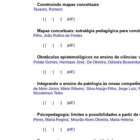
·
Construindo mapas conceituais
Tavares, Romero
·
|
|
·
|
·
(
pdf
)
·
Mapas conceituais
:
estratégia pedagógica para const
Filho, João Rufino de Freitas
·
|
|
·
|
·
(
pdf
)
·
Obstáculos epistemológicos no ensino de ciências:
;
Polato Gomes, Henrique José
De Oliveira, Odisséa Boaventu
·
|
|
·
|
·
(
pdf
)
·
Integrando o ensino da patologia às novas competê
;
;
de Melo-Júnior, Mário Ribeiro
Silva Araújo-Filho, Jorge Luiz
Nicodemos Teles
·
|
|
·
|
·
(
pdf
)
·
Psicopedagogia
:
limites e possibilidades a partir de
;
Peres, Maria Regina
Mourão Alves Oliveira, Maria Helena
·
|
|
·
|
·
(
pdf
)