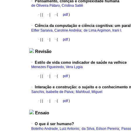
·
Pensamento, crenças e complexidade humana
de Oliveira Pátaro, Cristina Satiê
·
|
|
·
|
·
(
pdf
)
·
Ciência da computação e ciência cognitiva
:
um paral
;
Eifler Saraiva, Caroline Andréia
de Lima Argimon, Irani I.
·
|
|
·
|
·
(
pdf
)
Revisão
·
Estilo de vida como indicador de saúde na velhice
Menezes Figueiredo, Vera Lygia
·
|
|
·
|
·
(
pdf
)
·
Interação e construção
:
o sujeito e o conhecimento 
;
Sanchis, Isabelle de Paiva
Mahfoud, Miguel
·
|
|
·
|
·
(
pdf
)
Ensaio
·
O que é ser humano?
;
;
Botelho Andrade, Luiz Antonio
da Silva, Edson Pereira
Passo