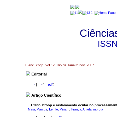
Ciência
ISS
Ciênc. cogn. vol.12 Rio de Janeiro nov. 2007
Editorial
·
|
·
(
pdf
)
Artigo Científico
·
Efeito stroop e rastreamento ocular no processamen
;
;
Maia, Marcus
Lemle, Miriam
França, Aniela Improta