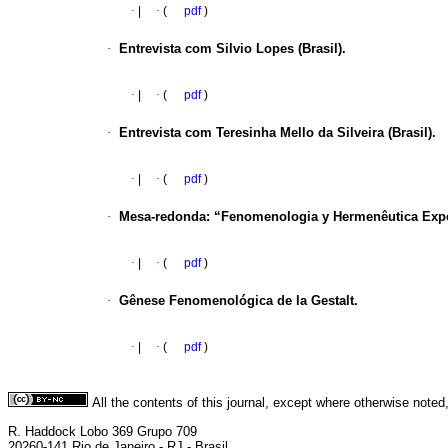
·
|
·
(
pdf
)
·
Entrevista com
Silvio Lopes
(Brasil).
·
|
·
(
pdf
)
·
Entrevista com
Teresinha Mello da Silveira
(Brasil).
·
|
·
(
pdf
)
·
Mesa-redonda: “Fenomenologia y Hermenêutica Experi
·
|
·
(
pdf
)
·
Gênese Fenomenológica de la Gestalt.
·
|
·
(
pdf
)
All the contents of this journal, except where otherwise noted
R. Haddock Lobo 369 Grupo 709
20260-141 Rio de Janeiro - RJ - Brasil