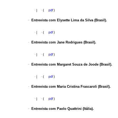
·
|
·
(
pdf
)
·
Entrevista com
Elysette Lima da Silva
(Brasil).
·
|
·
(
pdf
)
·
Entrevista com
Jane Rodrigues
(Brasil).
·
|
·
(
pdf
)
·
Entrevista com
Margaret Souza de Joode
(Brasil).
·
|
·
(
pdf
)
·
Entrevista com
Maria Cristina Frascaroli
(Brasil).
·
|
·
(
pdf
)
·
Entrevista com
Paolo Quattrini
(Itália).