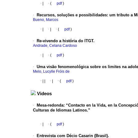
·
|
·
(
pdf
)
·
Recursos, soluções e possibilidades: um tributo a Mi
Bueno, Marcos
·
|
·
|
·
(
pdf
)
·
Re-vivendo a história do ITGT.
Andrade, Celana Cardoso
·
|
·
(
pdf
)
·
Uma visão fenomenológica sobre os limites na adole
Melo, Lucylle Fróis de
·
|
|
·
|
·
(
pdf
)
Videos
·
Mesa-redonda: “Contacto en la Vida, en la Concepción
Culturas de Idiomas Latinos.”
·
|
·
(
pdf
)
·
Entrevista com
Décio Casarin
(Brasil).