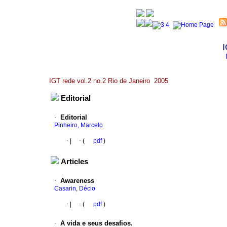
I
IGT rede vol.2 no.2 Rio de Janeiro 2005
Editorial
·
Editorial
Pinheiro, Marcelo
·
|
·
(
pdf
)
Articles
·
Awareness
Casarin, Décio
·
|
·
(
pdf
)
·
A vida e seus desafios.