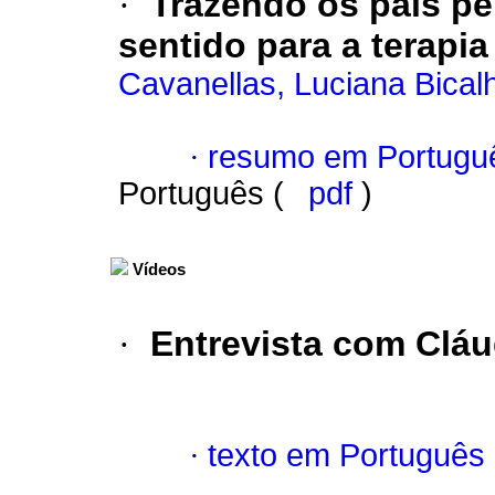
·
Trazendo os pais p
sentido para a terapia
Cavanellas, Luciana Bical
·
resumo em Portugu
Português (
pdf
)
Vídeos
·
Entrevista com Cláud
·
texto em Português