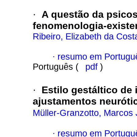
·
A questão da psicos
fenomenologia-existen
Ribeiro, Elizabeth da Cost
·
resumo em Portugu
Português (
pdf
)
·
Estilo gestáltico de
ajustamentos neuróti
Müller-Granzotto, Marcos
·
resumo em Portugu