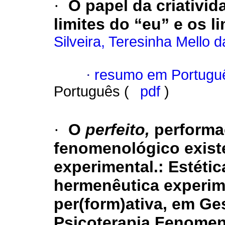
·
O papel da criativid
limites do “eu” e os l
Silveira, Teresinha Mello d
·
resumo em Portugu
Português (
pdf
)
·
O
perfeito,
performaç
fenomenológico existe
experimental.: Estéti
hermenêutica experime
per(form)ativa, em Ges
Psicoterapia Fenomeno