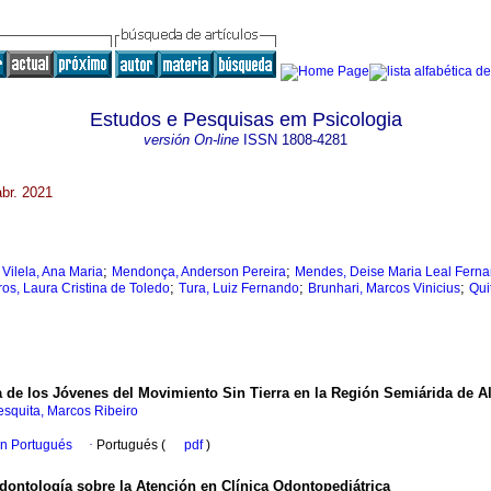
Estudos e Pesquisas em Psicologia
versión On-line
ISSN
1808-4281
abr. 2021
;
;
 Vilela, Ana Maria
Mendonça, Anderson Pereira
Mendes, Deise Maria Leal Fern
;
;
;
os, Laura Cristina de Toledo
Tura, Luiz Fernando
Brunhari, Marcos Vinicius
Qui
ca de los Jóvenes del Movimiento Sin Tierra en la Región Semiárida de A
squita, Marcos Ribeiro
en Portugués
·
Portugués (
pdf
)
dontología sobre la Atención en Clínica Odontopediátrica