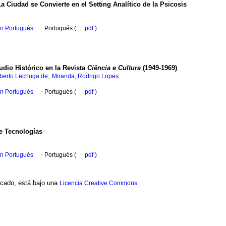
 Ciudad se Convierte en el Setting Analítico de la Psicosis
en Portugués
·
Portugués (
pdf
)
udio Histórico en la Revista
Ciência e Cultura
(1949-1969)
;
lberto Lechuga de
Miranda, Rodrigo Lopes
en Portugués
·
Portugués (
pdf
)
de Tecnologías
en Portugués
·
Portugués (
pdf
)
ficado, está bajo una
Licencia Creative Commons