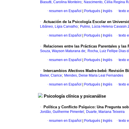
;
Biasutti, Carolina Monteiro
Nascimento, Célia Regina R
·
resumen en Español
|
Portugués
|
Inglés
·
texto 
·
Actuación de la Psicología Escolar en Universi
;
Libâneo, Lígia Carvalho
Pulino, Lúcia Helena Cavasin 
·
resumen en Español
|
Portugués
|
Inglés
·
texto 
·
Relaciones entre las Prácticas Parentales y las
;
Souza, Wayson Maturana de
Rocha, Luiz Fellipe Dias 
·
resumen en Español
|
Portugués
|
Inglés
·
texto 
·
Intercambios Afectivos Madre-bebé: Revisión Bi
;
Bieler, Clarice
Mendes, Deise Maria Leal Fernandes
·
resumen en Español
|
Portugués
|
Inglés
·
texto 
Psicología clínica y psicanálise
·
Política y Conflicto Psíquico: Una Pregunta sob
;
Jordão, Guilherme Pimentel
Duarte, Mariana Teixeira
·
resumen en Español
|
Portugués
|
Inglés
·
texto 