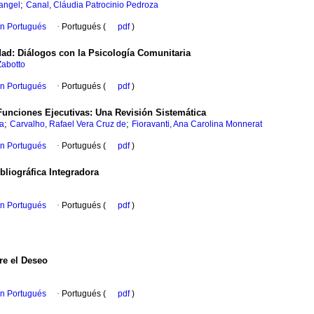
;
angel
Canal, Cláudia Patrocinio Pedroza
en Portugués
·
Portugués (
pdf
)
dad: Diálogos con la Psicología Comunitaria
Zabotto
en Portugués
·
Portugués (
pdf
)
 Funciones Ejecutivas: Una Revisión Sistemática
;
;
da
Carvalho, Rafael Vera Cruz de
Fioravanti, Ana Carolina Monnerat
en Portugués
·
Portugués (
pdf
)
bliográfica Integradora
en Portugués
·
Portugués (
pdf
)
re el Deseo
en Portugués
·
Portugués (
pdf
)