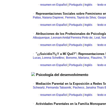
·
resumen en Español
|
Portugués
|
Inglés
·
texto 
·
Representaciones Sociales sobre Feminismo en
;
;
Patias, Naiana Dapieve
Ferreira, Tayná da Silva
Gaspo
·
resumen en Español
|
Portugués
|
Inglés
·
texto 
·
Atribuciones de los Profesionales de Psicología
;
Albuquerque, Leonam Amitaf Ferreira Pinto de
Leal, No
·
resumen en Español
|
Portugués
|
Inglés
·
texto 
·
"¿¡Suicidio?!¿Y a Mí Qué?": Representaciones 
;
;
Lucas, Lorena Schettino
Bonomo, Mariana
Flauzino, T
·
resumen en Español
|
Portugués
|
Inglés
·
texto 
Psicología del desenvolvimento
·
Mediación Parental en la Exposición a Redes So
;
Schwartz, Fernanda Tabasnik
Pacheco, Janaína Thais 
·
resumen en Español
|
Portugués
|
Inglés
·
texto 
·
Actividades Parentales en la Familia Monoparen