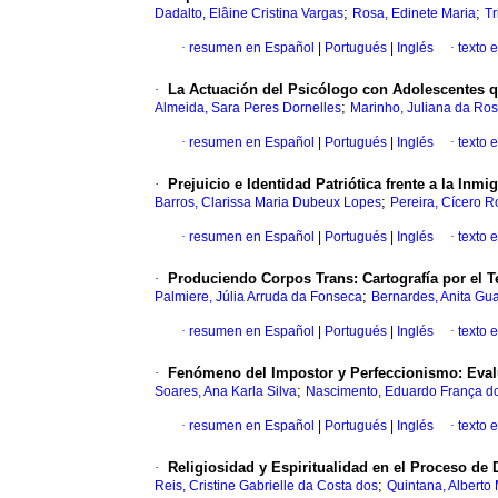
;
;
Dadalto, Elâine Cristina Vargas
Rosa, Edinete Maria
Tr
·
resumen en Español
|
Portugués
|
Inglés
·
texto 
·
La Actuación del Psicólogo con Adolescentes q
;
Almeida, Sara Peres Dornelles
Marinho, Juliana da Ro
·
resumen en Español
|
Portugués
|
Inglés
·
texto 
·
Prejuicio e Identidad Patriótica frente a la Inm
;
Barros, Clarissa Maria Dubeux Lopes
Pereira, Cícero R
·
resumen en Español
|
Portugués
|
Inglés
·
texto 
·
Produciendo Corpos Trans: Cartografía por el Te
;
Palmiere, Júlia Arruda da Fonseca
Bernardes, Anita Gua
·
resumen en Español
|
Portugués
|
Inglés
·
texto 
·
Fenómeno del Impostor y Perfeccionismo: Eval
;
Soares, Ana Karla Silva
Nascimento, Eduardo França d
·
resumen en Español
|
Portugués
|
Inglés
·
texto 
·
Religiosidad y Espiritualidad en el Proceso de
;
Reis, Cristine Gabrielle da Costa dos
Quintana, Alberto