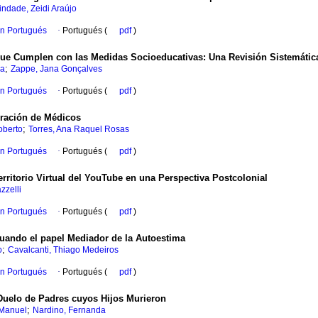
indade, Zeidi Araújo
en Portugués
·
Portugués (
pdf
)
ue Cumplen con las Medidas Socioeducativas: Una Revisión Sistemática 
;
sa
Zappe, Jana Gonçalves
en Portugués
·
Portugués (
pdf
)
igración de Médicos
;
oberto
Torres, Ana Raquel Rosas
en Portugués
·
Portugués (
pdf
)
rritorio Virtual del YouTube en una Perspectiva Postcolonial
zzelli
en Portugués
·
Portugués (
pdf
)
uando el papel Mediador de la Autoestima
;
o
Cavalcanti, Thiago Medeiros
en Portugués
·
Portugués (
pdf
)
 Duelo de Padres cuyos Hijos Murieron
;
 Manuel
Nardino, Fernanda