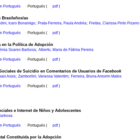
en Portugués
·
Portugués (
pdf
)
 Brasileños/as
;
;
dini, Icaro Bonamigo
Prata-Ferreira, Paula Andréa
Freitas, Clarissa Pinto Pizarro
en Portugués
·
Portugués (
pdf
)
 en la Política de Adopción
;
êmia Soares Barbosa
Alberto, Maria de Fátima Pereira
en Portugués
·
Portugués (
pdf
)
Sociales de Suicidio en Comentarios de Usuarios de
Facebook
;
;
hais Assis
Zamborlini, Vanessa Valentim
Ferreira, Bruna Amorim Matos
en Portugués
·
Portugués (
pdf
)
ciales e Internet de Niños y Adolescentes
Barbosa
en Portugués
·
Portugués (
pdf
)
tal Constituida por la Adopción