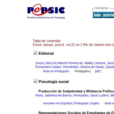
Tabla de contenido
Estud. pesqui. psicol. vol.21 no.1 Rio de Janeiro ene./
Editorial
;
;
Souza, Alice De Marchi Pereira de
Mattos, Amana
Jacó
;
;
Fernandes Caldas
Hernández, Jimena de Garay
Quadr
·
texto en Portugués
·
Portugués (
pdf
)
Psicología social
·
Producción de Subjetividad y Militancia Políti
;
;
Alves, Jadielma de Barros
Fernandes, Saulo Luders
Me
·
resumen en Español
|
Portugués
|
Inglés
·
texto 
·
Representaciones Sociales de Estudiantes de O