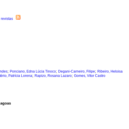
;
;
;
andes
Ponciano, Edna Lúcia Tinoco
Degani-Carneiro, Filipe
Ribeiro, Heloisa
;
;
tério, Patrícia Lorena
Rapizo, Rosana Lazaro
Gomes, Vitor Castro
lagoas