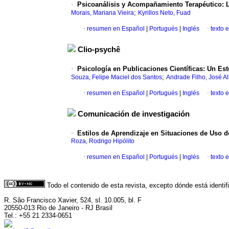
·
Psicoanálisis y Acompañamiento Terapéutico: La
;
Morais, Mariana Vieira
Kyrillos Neto, Fuad
·
resumen en Español
|
Portugués
|
Inglés
·
texto 
Clio-psychê
·
Psicología en Publicaciones Científicas: Un Est
;
Souza, Felipe Maciel dos Santos
Andrade Filho, José A
·
resumen en Español
|
Portugués
|
Inglés
·
texto 
Comunicación de investigación
·
Estilos de Aprendizaje en Situaciones de Uso 
Roza, Rodrigo Hipólito
·
resumen en Español
|
Portugués
|
Inglés
·
texto 
Todo el contenido de esta revista, excepto dónde está identi
R. São Francisco Xavier, 524, sl. 10.005, bl. F
20550-013 Rio de Janeiro - RJ Brasil
Tel.: +55 21 2334-0651