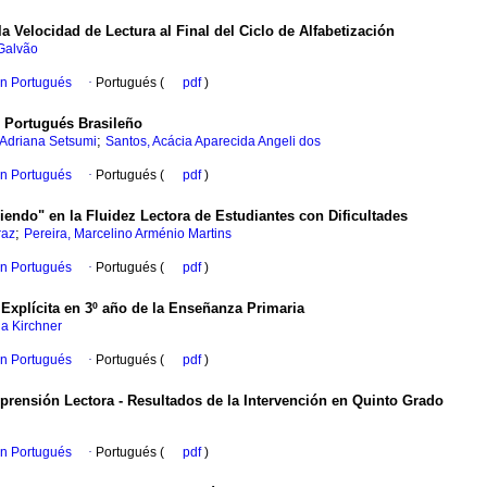
 Velocidad de Lectura al Final del Ciclo de Alfabetización
 Galvão
en Portugués
·
Portugués (
pdf
)
 Portugués Brasileño
;
 Adriana Setsumi
Santos, Acácia Aparecida Angeli dos
en Portugués
·
Portugués (
pdf
)
endo" en la Fluidez Lectora de Estudiantes con Dificultades
;
raz
Pereira, Marcelino Arménio Martins
en Portugués
·
Portugués (
pdf
)
Explícita en 3º año de la Enseñanza Primaria
a Kirchner
en Portugués
·
Portugués (
pdf
)
rensión Lectora - Resultados de la Intervención en Quinto Grado
en Portugués
·
Portugués (
pdf
)