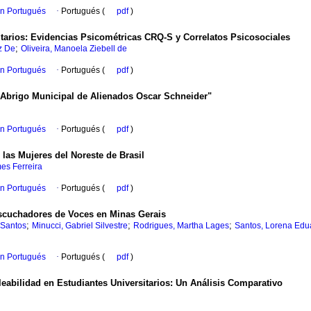
en Portugués
·
Portugués (
pdf
)
tarios: Evidencias Psicométricas CRQ-S y Correlatos Psicosociales
;
z De
Oliveira, Manoela Ziebell de
en Portugués
·
Portugués (
pdf
)
 "Abrigo Municipal de Alienados Oscar Schneider"
en Portugués
·
Portugués (
pdf
)
las Mujeres del Noreste de Brasil
es Ferreira
en Portugués
·
Portugués (
pdf
)
scuchadores de Voces en Minas Gerais
;
;
;
 Santos
Minucci, Gabriel Silvestre
Rodrigues, Martha Lages
Santos, Lorena Ed
en Portugués
·
Portugués (
pdf
)
leabilidad en Estudiantes Universitarios: Un Análisis Comparativo