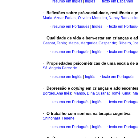
·
resumo em Inglês
|
Inglês
·
texto em Espanhol
·
Reflexões sobre pró-socialidade, resiliência e p
;
Maria, Aznar-Farias
Oliveira-Monteiro, Nancy Ramacciot
·
resumo em Português
|
Inglês
·
texto em Portugu
·
Qualidade de vida e bem-estar em crianças e a
;
;
Gaspar, Tania
Matos, Margarida Gaspar de
Ribeiro, Jo
·
resumo em Português
|
Inglês
·
texto em Portugu
·
Propriedades psicométricas de uma escala de a
Sá, Angela Perez de
·
resumo em Inglês
|
Inglês
·
texto em Português
·
Depressão e
coping
em crianças e adolescente
;
;
;
Borges, Ana Inês
Manso, Dina Susana
Tomé, Gina
Ma
·
resumo em Português
|
Inglês
·
texto em Portugu
·
O trabalho com sonhos na terapia cognitiva
Shinohara, Helene
·
resumo em Português
|
Inglês
·
texto em Portugu