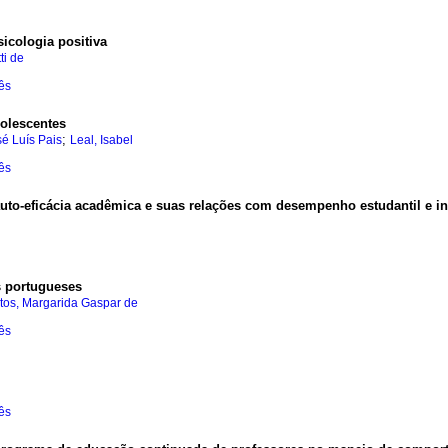
sicologia positiva
ti de
ês
dolescentes
;
sé Luís Pais
Leal, Isabel
ês
uto-eficácia acadêmica e suas relações com desempenho estudantil e in
s portugueses
tos, Margarida Gaspar de
ês
ês