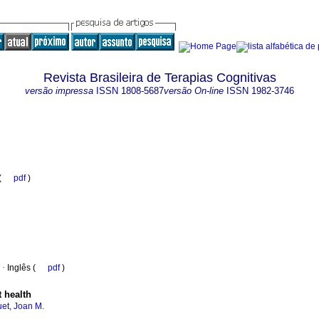
Revista Brasileira de Terapias Cognitivas
versão impressa
ISSN
1808-5687
versão On-line
ISSN
1982-3746
 (
pdf
)
·
Inglês (
pdf
)
 health
uet, Joan M.