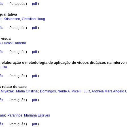
ês
·
Português (
pdf
)
ualitativa
;
t
Kristensen, Christian Haag
ês
·
Português (
pdf
)
 visual
s, Lucas Cordeiro
ês
·
Português (
pdf
)
:
elaboração e metodologia de aplicação de vídeos didáticos na interve
Luísa
ês
·
Português (
pdf
)
:
relato de caso
;
;
;
Miyazaki, Maria Cristina
Domingos, Neide A. Micelli
Luiz, Andreia Mara Angelo 
ês
·
Português (
pdf
)
;
ara
Paranhos, Mariana Esteves
ês
·
Português (
pdf
)