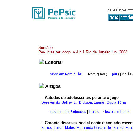
Sumário
Rev. bras.ter. cogn. v.4 n.1 Rio de Janeiro jun. 2008
Editorial
·
texto em Português
·
Português (
pdf
) | Inglês
Artigos
·
Atitudes de adolescentes perante o jogo
;
;
Derevensky, Jeffrey L.
Dickson, Laurie
Gupta, Rina
·
resumo em Português
|
Inglês
·
texto em Inglês
·
Chronic diseases, social context and adolescent
;
;
Barros, Luísa
Matos, Margarida Gaspar de
Batista-Fog