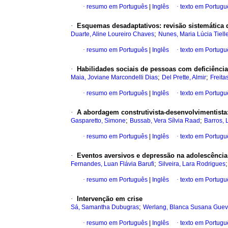
·
resumo em Português
|
Inglês
·
texto em Portugu
·
Esquemas desadaptativos
:
revisão sistemática q
;
Duarte, Aline Loureiro Chaves
Nunes, Maria Lúcia Tielle
·
resumo em Português
|
Inglês
·
texto em Portugu
·
Habilidades sociais de pessoas com deficiência
;
;
Maia, Joviane Marcondelli Dias
Del Prette, Almir
Freita
·
resumo em Português
|
Inglês
·
texto em Portugu
·
A abordagem construtivista-desenvolvimentista
;
;
Gasparetto, Simone
Bussab, Vera Sílvia Raad
Barros, 
·
resumo em Português
|
Inglês
·
texto em Portugu
·
Eventos aversivos e depressão na adolescência
;
Fernandes, Luan Flávia Barufi
Silveira, Lara Rodrigues
·
resumo em Português
|
Inglês
·
texto em Portugu
·
Intervenção
em crise
;
Sá, Samantha Dubugras
Werlang, Blanca Susana Guev
·
resumo em Português
|
Inglês
·
texto em Portugu