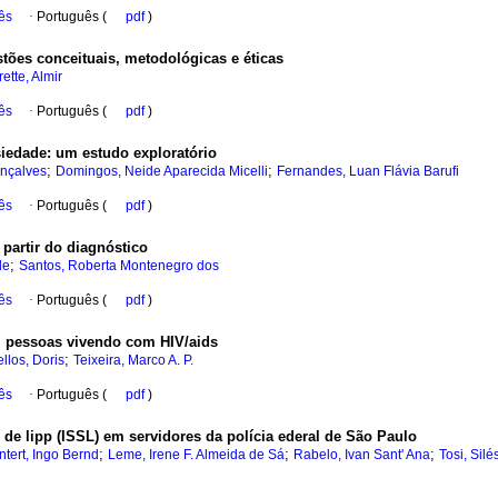
ês
·
Português (
pdf
)
tões conceituais, metodológicas e éticas
ette, Almir
ês
·
Português (
pdf
)
siedade
:
um estudo exploratório
;
;
onçalves
Domingos, Neide Aparecida Micelli
Fernandes, Luan Flávia Barufi
ês
·
Português (
pdf
)
partir do diagnóstico
;
de
Santos, Roberta Montenegro dos
ês
·
Português (
pdf
)
m pessoas vivendo com HIV/aids
;
llos, Doris
Teixeira, Marco A. P.
ês
·
Português (
pdf
)
 de lipp (ISSL) em servidores da polícia ederal de São Paulo
;
;
;
tert, Ingo Bernd
Leme, Irene F. Almeida de Sá
Rabelo, Ivan Sant' Ana
Tosi, Sil