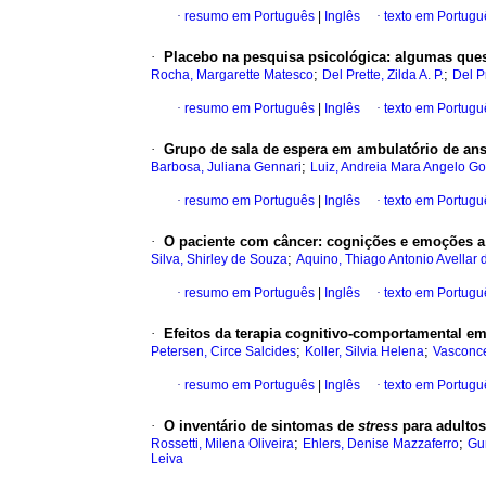
·
resumo em Português
|
Inglês
·
texto em Portugu
·
Placebo na pesquisa psicológica
:
algumas ques
;
;
Rocha, Margarette Matesco
Del Prette, Zilda A. P.
Del Pr
·
resumo em Português
|
Inglês
·
texto em Portugu
·
Grupo de sala de espera em ambulatório de an
;
Barbosa, Juliana Gennari
Luiz, Andreia Mara Angelo G
·
resumo em Português
|
Inglês
·
texto em Portugu
·
O paciente com câncer
:
cognições e emoções a 
;
Silva, Shirley de Souza
Aquino, Thiago Antonio Avellar 
·
resumo em Português
|
Inglês
·
texto em Portugu
·
Efeitos da terapia cognitivo-comportamental e
;
;
Petersen, Circe Salcides
Koller, Silvia Helena
Vasconce
·
resumo em Português
|
Inglês
·
texto em Portugu
·
O inventário de sintomas de
stress
para adultos
;
;
Rossetti, Milena Oliveira
Ehlers, Denise Mazzaferro
Gun
Leiva