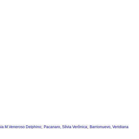
;
;
ésia M.Veneroso Delphino
Pacanaro, Sílvia Verônica
Barrionuevo, Veridiana