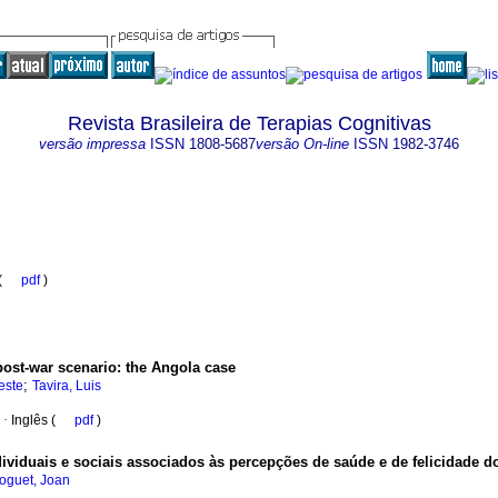
Revista Brasileira de Terapias Cognitivas
versão impressa
ISSN
1808-5687
versão On-line
ISSN
1982-3746
 (
pdf
)
post-war scenario
:
the Angola case
;
este
Tavira, Luis
·
Inglês (
pdf
)
ndividuais e sociais associados às percepções de saúde e de felicidade 
Foguet, Joan