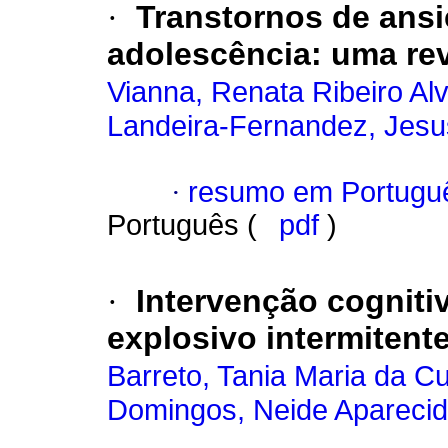
·
Transtornos de ansi
adolescência
:
uma re
Vianna, Renata Ribeiro Al
Landeira-Fernandez, Jesu
·
resumo em Portugu
Português (
pdf
)
·
Intervenção cognit
explosivo intermitent
Barreto, Tania Maria da C
Domingos, Neide Aparecida