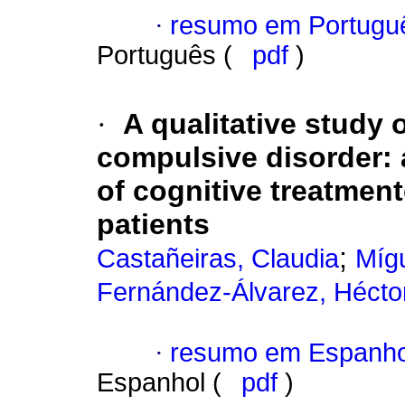
·
resumo em Portugu
Português (
pdf
)
·
A qualitative study 
compulsive disorder
:
of cognitive treatment
patients
;
Castañeiras, Claudia
Míg
Fernández-Álvarez, Hécto
·
resumo em Espanho
Espanhol (
pdf
)