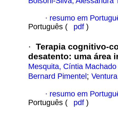
Bolsoni-Silva, Alessandra T
·
resumo em Portugu
Português (
pdf
)
·
Terapia cognitivo-
desatento
:
uma área i
Mesquita, Cíntia Machado
;
Bernard Pimentel
Ventura
·
resumo em Portugu
Português (
pdf
)