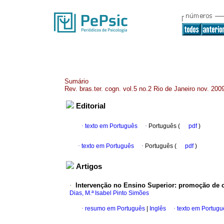
Sumário
Rev. bras.ter. cogn. vol.5 no.2 Rio de Janeiro nov. 200
Editorial
·
texto em Português
·
Português (
pdf
)
·
texto em Português
·
Português (
pdf
)
Artigos
·
Intervenção no Ensino Superior
:
promoção de c
Dias, M.ª Isabel Pinto Simões
·
resumo em Português
|
Inglês
·
texto em Portugu