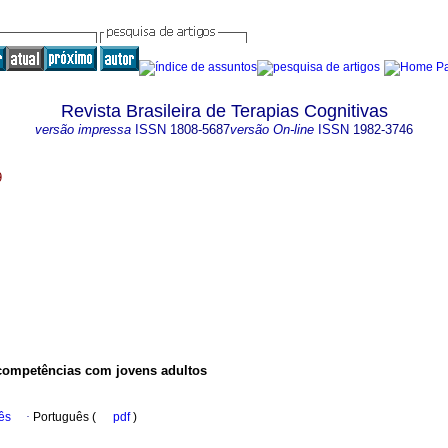
Revista Brasileira de Terapias Cognitivas
versão impressa
ISSN
1808-5687
versão On-line
ISSN
1982-3746
9
ompetências com jovens adultos
ês
·
Português (
pdf
)