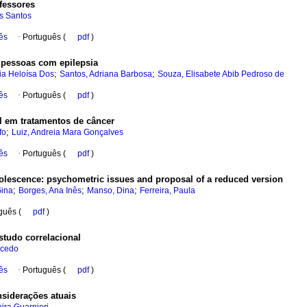
ofessores
s Santos
ês
·
Português (
pdf
)
e pessoas com epilepsia
;
;
ia Heloísa Dos
Santos, Adriana Barbosa
Souza, Elisabete Abib Pedroso de
ês
·
Português (
pdf
)
l em tratamentos de câncer
;
fo
Luiz, Andreia Mara Gonçalves
ês
·
Português (
pdf
)
dolescence
:
psychometric issues and proposal of a reduced version
;
;
;
Gina
Borges, Ana Inês
Manso, Dina
Ferreira, Paula
guês (
pdf
)
tudo correlacional
acedo
ês
·
Português (
pdf
)
siderações atuais