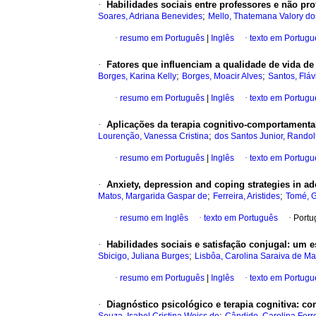
·
Habilidades sociais entre professores e não pr
;
Soares, Adriana Benevides
Mello, Thatemana Valory do
·
resumo em Português
|
Inglês
·
texto em Portugu
·
Fatores que influenciam a qualidade de vida d
;
;
Borges, Karina Kelly
Borges, Moacir Alves
Santos, Fláv
·
resumo em Português
|
Inglês
·
texto em Portugu
·
Aplicações da terapia cognitivo-comportamenta
;
Lourenção, Vanessa Cristina
dos Santos Junior, Randol
·
resumo em Português
|
Inglês
·
texto em Portugu
·
Anxiety, depression and coping strategies in a
;
;
Matos, Margarida Gaspar de
Ferreira, Aristides
Tomé, 
·
resumo em Inglês
·
texto em Português
·
Portu
·
Habilidades sociais e satisfação conjugal
:
um es
;
Sbicigo, Juliana Burges
Lisbôa, Carolina Saraiva de M
·
resumo em Português
|
Inglês
·
texto em Portugu
·
Diagnóstico psicológico e terapia cognitiva
:
con
;