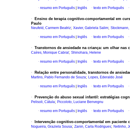
·
resumo em Português
|
Inglês
·
texto em Português
·
Ensino de terapia cognitivo-comportamental em cur
Paulo
;
;
Neufeld, Carmem Beatriz
Xavier, Gabriela Salim
Stockmann, 
·
resumo em Português
|
Inglês
·
texto em Português
·
Transtornos de ansiedade na criança
:
um olhar nas 
;
Caíres, Monique Cabral
Shinohara, Helene
·
resumo em Português
|
Inglês
·
texto em Português
·
Relação entre personalidade, transtornos de ansied
;
Martins, Pablo Fernando de Souza
Lopes, Ederaldo José
·
resumo em Português
|
Inglês
·
texto em Português
·
Prevenção do abuso sexual infantil
:
estratégias cog
;
Pelisoli, Cátula
Piccoloto, Luciane Benvegnu
·
resumo em Português
|
Inglês
·
texto em Português
·
Intervenção cognitivo-comportamental em paciente c
;
;
Nogueira, Graziela Sousa
Zanin, Carla Rodrigues
Netinho, 