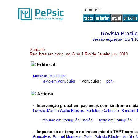
Revista Brasile
versão impressa
ISSN
1
Sumário
Rev. bras.ter. cogn. vol.6 no.1 Rio de Janeiro jun. 2010
Editorial
Miyazaki, M.Cristina
·
texto em Português
·
Português (
pdf
)
Artigos
·
Intervenção grupal em pacientes com síndrome meta
;
;
Ludwig, Martha Wallig Brusius
Bortolon, Catherine
Bortolini,
·
resumo em Português
|
Inglês
·
texto em Português
·
Impacto da co-terapia no tratamento do TEPT com te
;
;
Gonçalves, Raquel Menezes
Porto, Patrícia Ribeiro
Araújo,