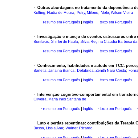
·
Outras abordagens no tratamento da dependência do
;
;
Kolling, Nadia de Moura
Petry, Milene
Melo, Wilson Vieira
·
resumo em Português
|
Inglês
·
texto em Português
·
Investigação e manejo de eventos estressores entre 
;
Bonifácio, Shirlei de Paula
Silva, Regina Cláudia Barbosa da
·
resumo em Português
|
Inglês
·
texto em Português
·
Conhecimento, habilidades e atitude em TCC
:
percep
;
;
Barletta, Janaína Bianca
Delabrida, Zenith Nara Costa
Fonsê
·
resumo em Português
|
Inglês
·
texto em Português
·
Intervenção cognitivo-comportamental em transtorn
Oliveira, Maria Ines Santana de
·
resumo em Português
|
Inglês
·
texto em Português
·
Luto e perdas repentinas
:
contribuições da Terapia
;
Basso, Lissia Ana
Wainer, Ricardo
·
resumo em Português
|
Inglês
·
texto em Português