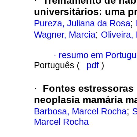
·
Treinamento de hab
universitários
:
uma pr
;
Pureza, Juliana da Rosa
;
Wagner, Marcia
Oliveira,
·
resumo em Portugu
Português (
pdf
)
·
Fontes estressoras
neoplasia mamária ma
;
Barbosa, Marcel Rocha
S
Marcel Rocha