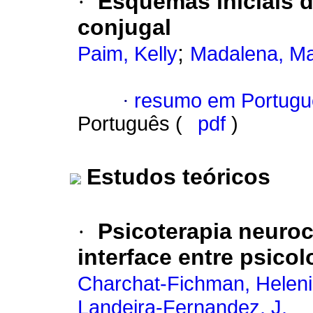
·
Esquemas iniciais d
conjugal
;
Paim, Kelly
Madalena, Ma
·
resumo em Portugu
Português (
pdf
)
Estudos teóricos
·
Psicoterapia neuro
interface entre psico
Charchat-Fichman, Helen
Landeira-Fernandez, J.