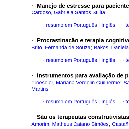
Manejo de estresse para pacient
·
Cardoso, Gabriela Santos Stilita
resumo em Português
|
Inglês
t
·
·
Procrastinação e terapia cognit
·
;
Brito, Fernanda de Souza
Bakos, Daniela
resumo em Português
|
Inglês
t
·
·
Instrumentos para avaliação de
·
;
Froeseler, Mariana Verdolin Guilherme
Sa
Martins
resumo em Português
|
Inglês
t
·
·
São os terapeutas construtivistas
·
;
Amorim, Matheus Caiano Simões
Castañ