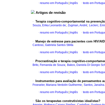
·
resumo em Português
|
Inglês
·
texto em Portugu
Artigos de revisão
·
Terapia cognitivo-comportamental na prevençã
;
;
Souza, Erika Leonardo de
Zugman, André
Leclerc, Emi
·
resumo em Português
|
Inglês
·
texto em Portugu
·
Manejo de estresse para pacientes com HIV/AI
Cardoso, Gabriela Santos Stilita
·
resumo em Português
|
Inglês
·
texto em Portugu
·
Procrastinação e terapia cognitivo-comportame
;
Brito, Fernanda de Souza
Bakos, Daniela Di Giorgio Sc
·
resumo em Português
|
Inglês
·
texto em Portugu
·
Instrumentos para avaliação de pensamentos a
;
Froeseler, Mariana Verdolin Guilherme
Santos, Janaín
·
resumo em Português
|
Inglês
·
texto em Portugu
·
São os terapeutas construtivistas idealistas?
;
Amorim, Matheus Caiano Simões
Castañon, Gustavo Ar