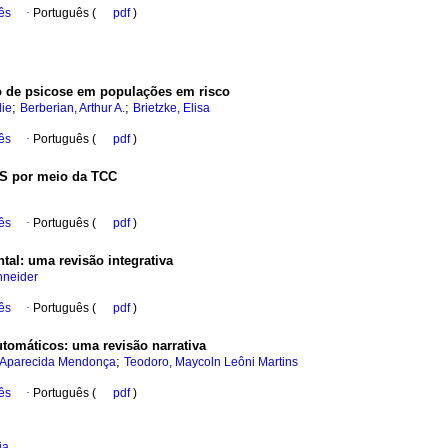
ês
·
Português (
pdf
)
o de psicose em populações em risco
;
;
lie
Berberian, Arthur A.
Brietzke, Elisa
ês
·
Português (
pdf
)
DS por meio da TCC
ês
·
Português (
pdf
)
ntal
:
uma revisão integrativa
hneider
ês
·
Português (
pdf
)
utomáticos
:
uma revisão narrativa
;
a Aparecida Mendonça
Teodoro, Maycoln Leôni Martins
ês
·
Português (
pdf
)
ja