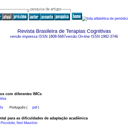
Revista Brasileira de Terapias Cognitivas
versão impressa
ISSN
1808-5687
versão On-line
ISSN
1982-3746
tos com diferentes IMCs
ilva
ês
·
Português (
pdf
)
ntal para as dificuldades de adaptação acadêmica
;
Piccoloto, Neri Maurício