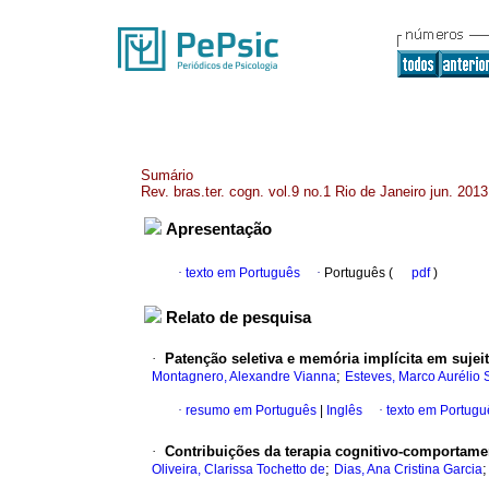
Sumário
Rev. bras.ter. cogn. vol.9 no.1 Rio de Janeiro jun. 2013
Apresentação
·
texto em Português
·
Português (
pdf
)
Relato de pesquisa
·
Patenção seletiva e memória implícita em sujei
;
Montagnero, Alexandre Vianna
Esteves, Marco Aurélio S
·
resumo em Português
|
Inglês
·
texto em Portugu
·
Contribuições da terapia cognitivo-comportame
;
Oliveira, Clarissa Tochetto de
Dias, Ana Cristina Garcia