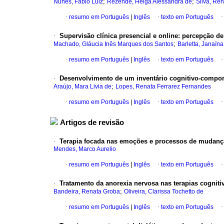
;
;
Nunes, Fábio Luiz
Rezende, Helga Alessandra de
Silva, Re
·
resumo em Português
|
Inglês
·
texto em Português
·
Supervisão clínica presencial e online
:
percepção de
;
Machado, Gláucia Inês Marques dos Santos
Barletta, Janaín
·
resumo em Português
|
Inglês
·
texto em Português
·
Desenvolvimento de um inventário cognitivo-comport
;
Araújo, Mara Livia de
Lopes, Renata Ferrarez Fernandes
·
resumo em Português
|
Inglês
·
texto em Português
Artigos de revisão
·
Terapia focada nas emoções e processos de mudanç
Mendes, Marco Aurelio
·
resumo em Português
|
Inglês
·
texto em Português
·
Tratamento da anorexia nervosa nas terapias cogniti
;
Bandeira, Renata Groba
Oliveira, Clarissa Tochetto de
·
resumo em Português
|
Inglês
·
texto em Português