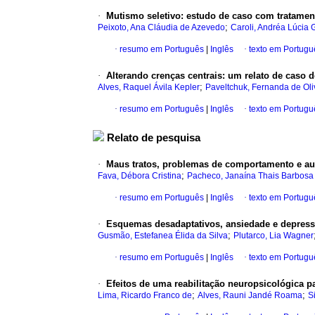
·
Mutismo seletivo
:
estudo de caso com tratament
;
Peixoto, Ana Cláudia de Azevedo
Caroli, Andréa Lúcia
·
resumo em Português
|
Inglês
·
texto em Portugu
·
Alterando crenças centrais
:
um relato de caso d
;
Alves, Raquel Ávila Kepler
Paveltchuk, Fernanda de Oli
·
resumo em Português
|
Inglês
·
texto em Portugu
Relato de pesquisa
·
Maus tratos, problemas de comportamento e au
;
Fava, Débora Cristina
Pacheco, Janaína Thais Barbosa
·
resumo em Português
|
Inglês
·
texto em Portugu
·
Esquemas desadaptativos, ansiedade e depres
;
Gusmão, Estefanea Élida da Silva
Plutarco, Lia Wagner
·
resumo em Português
|
Inglês
·
texto em Portugu
·
Efeitos de uma reabilitação neuropsicológica p
;
;
Lima, Ricardo Franco de
Alves, Rauni Jandé Roama
S