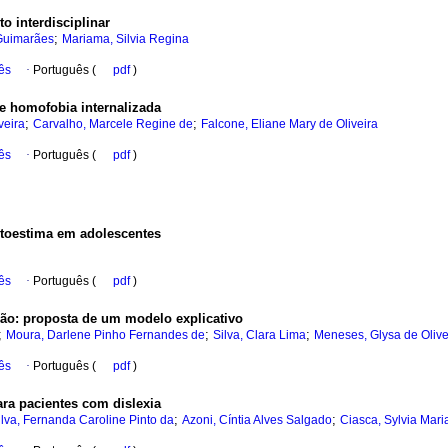
o interdisciplinar
;
 Guimarães
Mariama, Silvia Regina
ês
·
Português (
pdf
)
e homofobia internalizada
;
;
veira
Carvalho, Marcele Regine de
Falcone, Eliane Mary de Oliveira
ês
·
Português (
pdf
)
toestima em adolescentes
ês
·
Português (
pdf
)
são
:
proposta de um modelo explicativo
;
;
;
Moura, Darlene Pinho Fernandes de
Silva, Clara Lima
Meneses, Glysa de Olive
ês
·
Português (
pdf
)
ara pacientes com dislexia
;
;
ilva, Fernanda Caroline Pinto da
Azoni, Cíntia Alves Salgado
Ciasca, Sylvia Mari