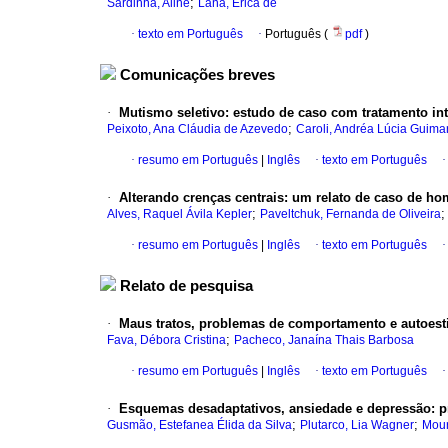
;
Sardinha, Aline
Lana, Erica de
·
texto em Português
·
Português (
pdf
)
Comunicações breves
·
Mutismo seletivo
:
estudo de caso com tratamento int
;
Peixoto, Ana Cláudia de Azevedo
Caroli, Andréa Lúcia Guima
·
resumo em Português
|
Inglês
·
texto em Português
·
Alterando crenças centrais
:
um relato de caso de hom
;
Alves, Raquel Ávila Kepler
Paveltchuk, Fernanda de Oliveira
·
resumo em Português
|
Inglês
·
texto em Português
Relato de pesquisa
·
Maus tratos, problemas de comportamento e autoes
;
Fava, Débora Cristina
Pacheco, Janaína Thais Barbosa
·
resumo em Português
|
Inglês
·
texto em Português
·
Esquemas desadaptativos, ansiedade e depressão
:
p
;
;
Gusmão, Estefanea Élida da Silva
Plutarco, Lia Wagner
Mour