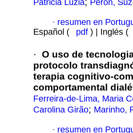
;
Patricia Luzia
Peron, Su
·
resumen en Portug
Español (
pdf
) | Inglés (
·
O uso de tecnologia
protocolo transdiagn
terapia cognitivo-com
comportamental dialé
Ferreira-de-Lima, Maria Ce
;
Carolina Girão
Marinho,
·
resumen en Portug