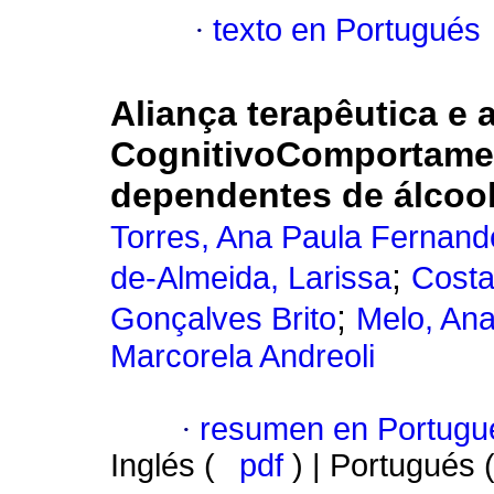
·
texto en Portugués
Aliança terapêutica e 
CognitivoComportamen
dependentes de álcoo
Torres, Ana Paula Fernand
;
de-Almeida, Larissa
Costa
;
Gonçalves Brito
Melo, An
Marcorela Andreoli
·
resumen en Portugu
Inglés (
pdf
) | Portugués 