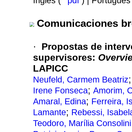
Inglés (
pdf
) | Portugués
Comunicaciones br
·
Propostas de interv
supervisores
:
Overvi
LAPICC
Neufeld, Carmem Beatriz
;
Irene Fonseca
Amorim, C
;
Amaral, Edina
Ferreira, I
;
Lamante
Rebessi, Isabel
Teodoro, Marília Consolini