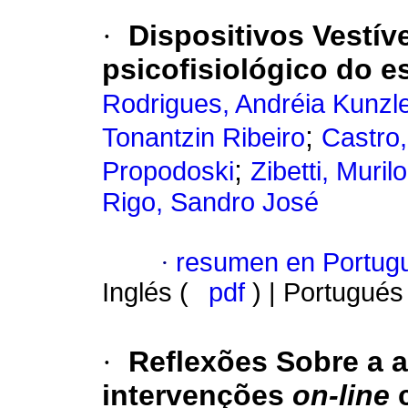
·
Dispositivos Vestív
psicofisiológico do e
Rodrigues, Andréia Kunzl
;
Tonantzin Ribeiro
Castro,
;
Propodoski
Zibetti, Muril
Rigo, Sandro José
·
resumen en Portug
Inglés (
pdf
) | Portugués
·
Reflexões Sobre a 
intervenções
on-line
c