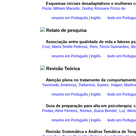
·
Esquemas iniciais desadaptativos e mulheres c
;
Fiúza, William Macedo
Godoy, Rossane Frizzo de
·
resumo em Português
|
Inglês
·
texto em Portugu
Relato de pesquisa
·
Associação entre qualidade de vida e fatores 
;
;
Cruz, Marla Smille Pedrosa
Reis, Tércio Guimarães
Be
·
resumo em Português
|
Inglês
·
texto em Portugu
Revisão Teórica
·
Atenção plena no tratamento de comportamento
;
;
Yavorivski, Andressa
Dallanora, Suelen
Hagen, Martine
·
resumo em Português
|
Inglês
·
texto em Portugu
·
Guia de preparação para alta em psicoterapia: 
;
;
Freitas, Aline Ferreira
Remus, Joana Bender
Luz, Weri
·
resumo em Português
|
Inglês
·
texto em Portugu
·
Revisão Sistemática e Análise Temática de Terap