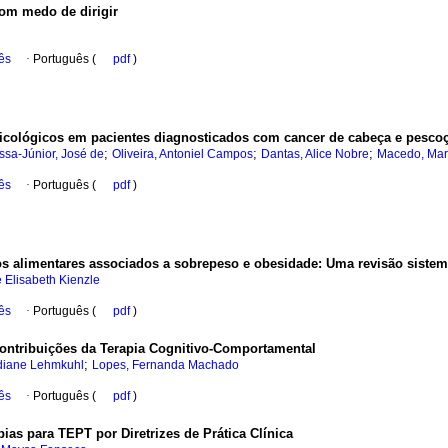
om medo de dirigir
ês
·
Português (
pdf
)
psicológicos em pacientes diagnosticados com cancer de cabeça e pesco
;
;
;
ssa-Júnior, José de
Oliveira, Antoniel Campos
Dantas, Alice Nobre
Macedo, Mar
ês
·
Português (
pdf
)
s alimentares associados a sobrepeso e obesidade: Uma revisão sistem
 Elisabeth Kienzle
ês
·
Português (
pdf
)
contribuições da Terapia Cognitivo-Comportamental
;
diane Lehmkuhl
Lopes, Fernanda Machado
ês
·
Português (
pdf
)
ias para TEPT por Diretrizes de Prática Clínica