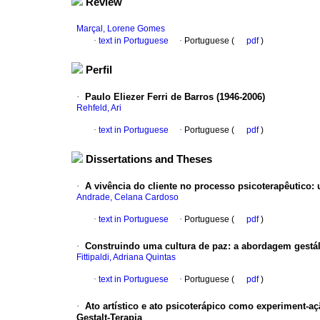
Review
Marçal, Lorene Gomes
·
text in Portuguese
·
Portuguese (
pdf
)
Perfil
·
Paulo Eliezer Ferri de Barros (1946-2006)
Rehfeld, Ari
·
text in Portuguese
·
Portuguese (
pdf
)
Dissertations and Theses
·
A vivência do cliente no processo psicoterapêutico:
Andrade, Celana Cardoso
·
text in Portuguese
·
Portuguese (
pdf
)
·
Construindo uma cultura de paz: a abordagem gestá
Fittipaldi, Adriana Quintas
·
text in Portuguese
·
Portuguese (
pdf
)
·
Ato artístico e ato psicoterápico como experiment-aç
Gestalt-Terapia