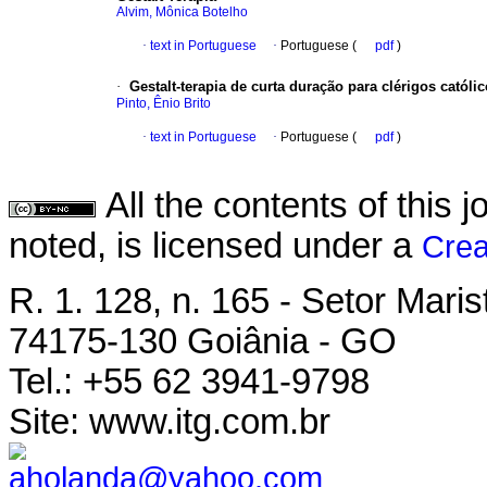
Alvim, Mônica Botelho
·
text in Portuguese
·
Portuguese (
pdf
)
·
Gestalt-terapia de curta duração para clérigos católic
Pinto, Ênio Brito
·
text in Portuguese
·
Portuguese (
pdf
)
All the contents of this
noted, is licensed under a
Crea
R. 1. 128, n. 165 - Setor Maris
74175-130 Goiânia - GO
Tel.: +55 62 3941-9798
Site: www.itg.com.br
aholanda@yahoo.com