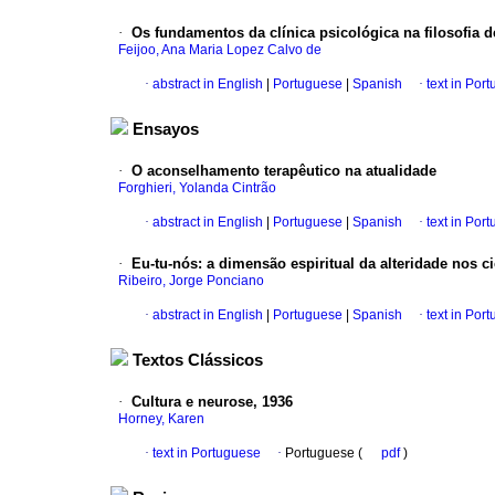
·
Os fundamentos da clínica psicológica na filosofia 
Feijoo, Ana Maria Lopez Calvo de
·
abstract in English
|
Portuguese
|
Spanish
·
text in Por
Ensayos
·
O aconselhamento terapêutico na atualidade
Forghieri, Yolanda Cintrão
·
abstract in English
|
Portuguese
|
Spanish
·
text in Por
·
Eu-tu-nós
:
a dimensão espiritual da alteridade nos c
Ribeiro, Jorge Ponciano
·
abstract in English
|
Portuguese
|
Spanish
·
text in Por
Textos Clássicos
·
Cultura e neurose, 1936
Horney, Karen
·
text in Portuguese
·
Portuguese (
pdf
)