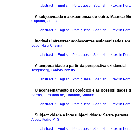
·
abstract in English
|
Portuguese
|
Spanish
·
text in Por
·
A subjetividade e a experiência do outro
:
Maurice Me
Capalbo, Creusa
·
abstract in English
|
Portuguese
|
Spanish
·
text in Por
·
Incríveis infratores
:
adolescentes estigmatizados em 
Leão, Nara Cristina
·
abstract in English
|
Portuguese
|
Spanish
·
text in Por
·
A temporalidade a partir da perspectiva existencial
Josgrilberg, Fabíola Pozuto
·
abstract in English
|
Portuguese
|
Spanish
·
text in Por
·
O aconselhamento psicológico e as possibilidades d
;
Barros, Fernando de
Holanda, Adriano
·
abstract in English
|
Portuguese
|
Spanish
·
text in Por
·
Subjectividade e intersubjectividade: Sartre perante 
Alves, Pedro M. S.
·
abstract in English
|
Portuguese
|
Spanish
·
text in Por